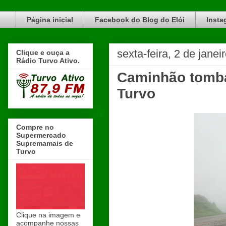
Blog do Elói Turvo e região, faça do nosso Blog um canal de divulgação. www.blogdoeloi.com.br
Página inicial
Facebook do Blog do Elói
Insta
sexta-feira, 2 de jane
Clique e ouça a
Rádio Turvo Ativo.
Caminhão tomba
Turvo
Compre no
Supermercado
Supremamais de
Turvo
Clique na imagem e
acompanhe nossas