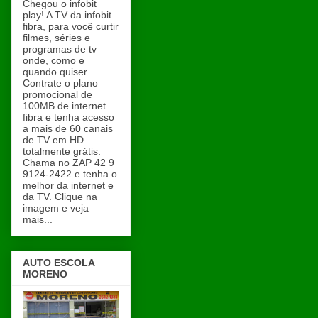
Chegou o infobit
play! A TV da infobit
fibra, para você curtir
filmes, séries e
programas de tv
onde, como e
quando quiser.
Contrate o plano
promocional de
100MB de internet
fibra e tenha acesso
a mais de 60 canais
de TV em HD
totalmente grátis.
Chama no ZAP 42 9
9124-2422 e tenha o
melhor da internet e
da TV. Clique na
imagem e veja
mais...
AUTO ESCOLA
MORENO