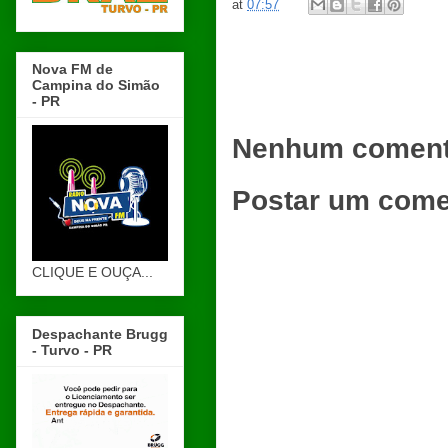
at
07:57
Nova FM de
Campina do Simão
- PR
Nenhum coment
Postar um come
CLIQUE E OUÇA...
Despachante Brugg
- Turvo - PR