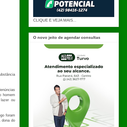
CLIQUE E VEJA MAIS...
O novo jeito de agendar consultas
ubstância
denúncias
 do homem
 lazer ou
ogo foram
a dona do