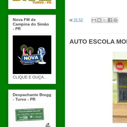
Nova FM de
at
21:52
Campina do Simão
- PR
AUTO ESCOLA MO
CLIQUE E OUÇA...
Despachante Brugg
- Turvo - PR