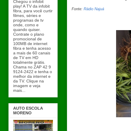
Chegou o infobit
play! A TV da infobit
Fonte:
Rádio Najuá
fibra, para você curtir
filmes, séries e
programas de tv
onde, como e
quando quiser.
Contrate o plano
promocional de
100MB de internet
fibra e tenha acesso
a mais de 60 canais
de TV em HD
totalmente grátis.
Chama no ZAP 42 9
9124-2422 e tenha o
melhor da internet e
da TV. Clique na
imagem e veja
mais...
AUTO ESCOLA
MORENO