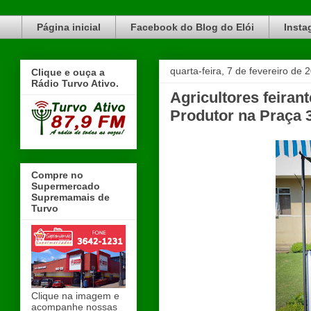
Blog do Elói Turvo e região, faça do nosso Blog um canal de divulgação. www.blogdoeloi.com.br
Página inicial
Facebook do Blog do Elói
Insta
quarta-feira, 7 de fevereiro de 
Clique e ouça a
Rádio Turvo Ativo.
Agricultores feiran
Produtor na Praça 
Compre no
Supermercado
Supremamais de
Turvo
Clique na imagem e
acompanhe nossas