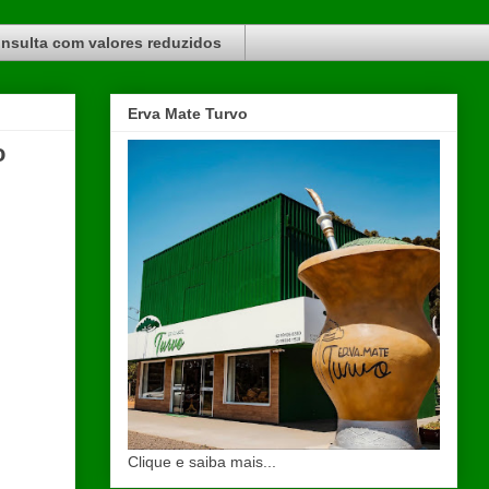
nsulta com valores reduzidos
Erva Mate Turvo
o
Clique e saiba mais...