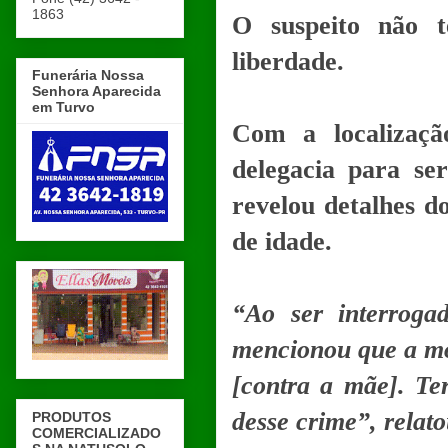
1863
O suspeito não t
liberdade.
Funerária Nossa
Senhora Aparecida
em Turvo
Com a localizaç
delegacia para ser
revelou detalhes d
de idade.
“Ao ser interroga
mencionou que a mot
[contra a mãe]. Te
desse crime”, relat
PRODUTOS
COMERCIALIZADO