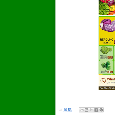
at
19:53