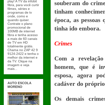
play! A TV da infobit
souberam do crime,
fibra, para você curtir
filmes, séries e
tinham conhecimen
programas de tv
onde, como e
época, as pessoas
quando quiser.
Contrate o plano
tinha ido embora.
promocional de
100MB de internet
fibra e tenha acesso
a mais de 60 canais
Crimes
de TV em HD
totalmente grátis.
Chama no ZAP 42 9
9124-2422 e tenha o
Com a revelação 
melhor da internet e
da TV. Clique na
imagem e veja
homem, que é inv
mais...
esposa, agora po
cadáver do próprio
AUTO ESCOLA
MORENO
Os demais crime