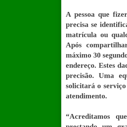
A pessoa que fize
precisa se identifi
matrícula ou qual
Após compartilha
máximo 30 segundos
endereço. Estes da
precisão. Uma eq
solicitará o servi
atendimento.
“Acreditamos qu
prestando um gra