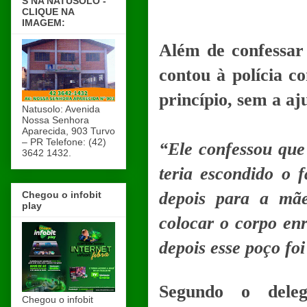
S NA NATUSOLO -
CLIQUE NA
IMAGEM:
Além de confessa
contou à polícia c
princípio, sem a aj
Natusolo: Avenida
Nossa Senhora
Aparecida, 903 Turvo
– PR Telefone: (42)
“Ele confessou que
3642 1432.
teria escondido o f
depois para a mãe
Chegou o infobit
play
colocar o corpo en
depois esse poço foi
Segundo o delega
Chegou o infobit