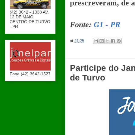
prescreveram, de a
(42) 3642 - 1338 AV.
12 DE MAIO
CENTRO DE TURVO
Fonte:
G1 - PR
- PR
at
21:25
Participe do Ja
Fone (42) 3642-1527
de Turvo