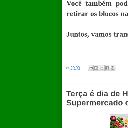
Você também pode
retirar os blocos n
Juntos, vamos tran
at
20:00
Terça é dia de 
Supermercado d