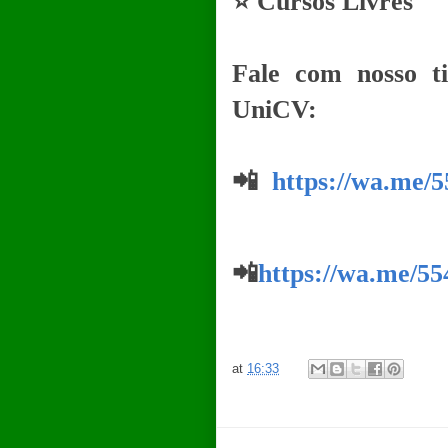
⭐ Cursos Livres
Fale com nosso t
UniCV:
📲
https://wa.me/
📲
https://wa.me/5
at
16:33