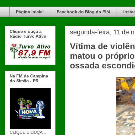
Blog do Elói Turvo e região, faça do nosso Blog um canal de divulgação. www.blogdoeloi.com.br
Página inicial
Facebook do Blog do Elói
Insta
segunda-feira, 11 de
Clique e ouça a
Rádio Turvo Ativo.
Vítima de violê
matou o próprio
ossada escondid
Na FM de Campina
do Simão - PR
CLIQUE E OUÇA...