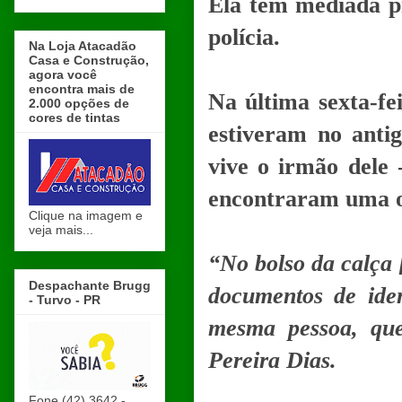
Ela tem mediada pr
polícia.
Na Loja Atacadão
Casa e Construção,
agora você
encontra mais de
Na última sexta-fei
2.000 opções de
cores de tintas
estiveram no anti
vive o irmão dele 
encontraram uma o
Clique na imagem e
veja mais...
“No bolso da calça 
Despachante Brugg
documentos de iden
- Turvo - PR
mesma pessoa, que
Pereira Dias.
Fone (42) 3642 -