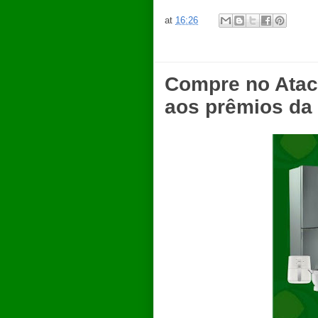
at
16:26
Compre no Atac
aos prêmios da