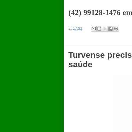
(42) 99128-1476 em
at
17:31
Turvense precis
saúde