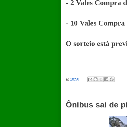
- 2 Vales Compra d
- 10 Vales Compra 
O sorteio está prev
at
18:50
Ônibus sai de p