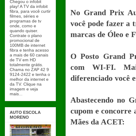
Chegou o infobit
play! A TV da infobit
No Grand Prix Aut
fibra, para você curtir
filmes, séries e
programas de tv
você pode fazer a 
onde, como e
quando quiser.
marcas de Óleo e Fi
Contrate o plano
promocional de
100MB de internet
fibra e tenha acesso
O Posto Grand Pr
a mais de 60 canais
de TV em HD
totalmente grátis.
com WI-FI. Mais
Chama no ZAP 42 9
9124-2422 e tenha o
diferenciado você 
melhor da internet e
da TV. Clique na
imagem e veja
mais...
Abastecendo no Gr
cupom e concorre 
AUTO ESCOLA
MORENO
Mães da ACET: