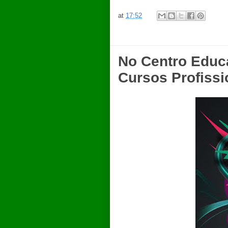
at
17:52
No Centro Educ
Cursos Profissi