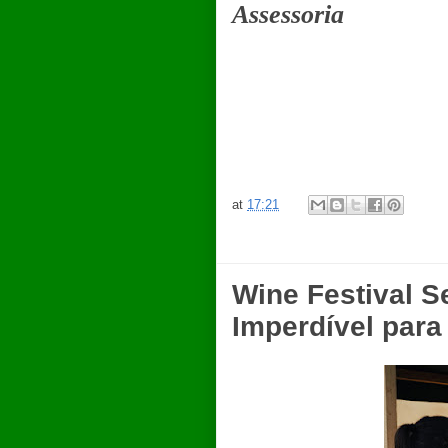
Assessoria
at
17:21
Wine Festival S
Imperdível par