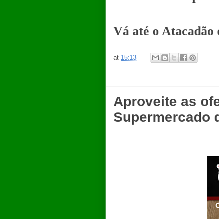
Vá até o Atacadão 
at
15:13
Aproveite as o
Supermercado d