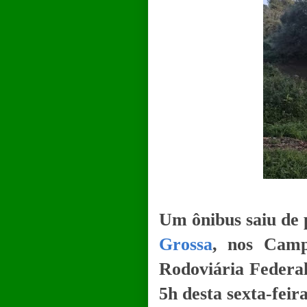
Um ônibus saiu de 
Grossa
, nos Camp
Rodoviária Federal
5h desta sexta-feir