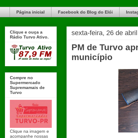
Blog do Elói Turvo e região, faça do nosso Blog um canal de divulgação. www.blogdoeloi.com.br
Página inicial
Facebook do Blog do Elói
Insta
sexta-feira, 26 de abri
Clique e ouça a
Rádio Turvo Ativo.
PM de Turvo apr
município
Compre no
Supermercado
Supremamais de
Turvo
Clique na imagem e
acompanhe nossas