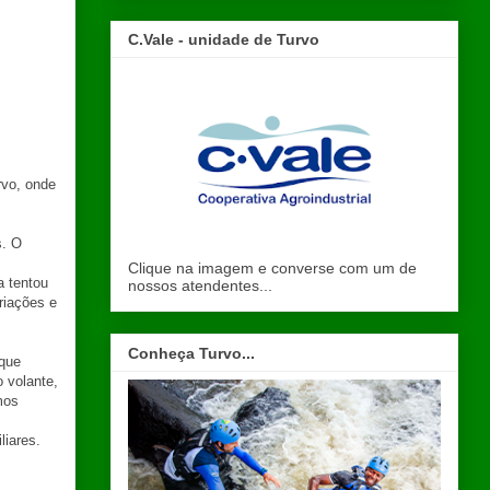
C.Vale - unidade de Turvo
rvo, onde
s. O
Clique na imagem e converse com um de
a tentou
nossos atendentes...
riações e
Conheça Turvo...
 que
 volante,
mos
liares.