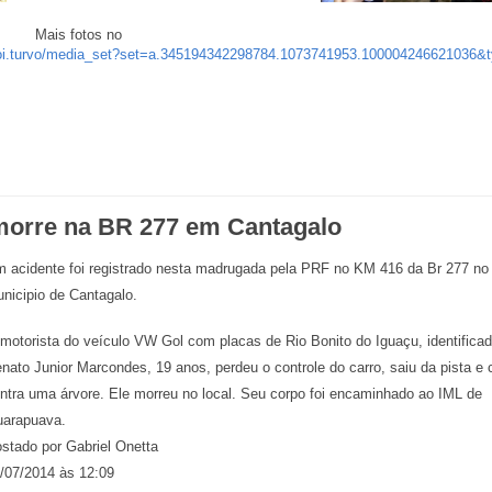
Mais fotos no
loi.turvo/media_set?set=a.345194342298784.1073741953.100004246621036&
morre na BR 277 em Cantagalo
 acidente foi registrado nesta madrugada pela PRF no KM 416 da Br 277 no
nicipio de Cantagalo.
motorista do veículo VW Gol com placas de Rio Bonito do Iguaçu, identific
nato Junior Marcondes, 19 anos, perdeu o controle do carro, saiu da pista e c
ntra uma árvore. Ele morreu no local. Seu corpo foi encaminhado ao IML de
arapuava.
stado por Gabriel Onetta
/07/2014 às 12:09