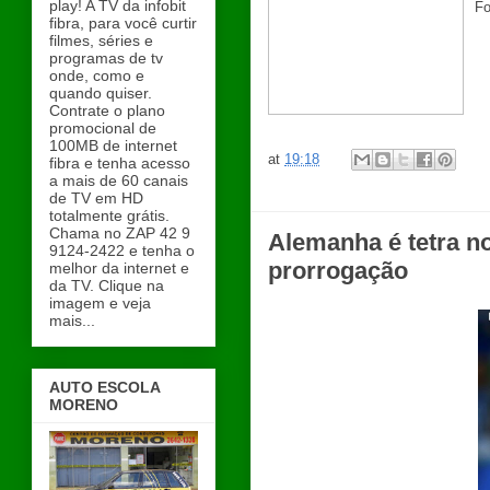
play! A TV da infobit
Fo
fibra, para você curtir
filmes, séries e
programas de tv
onde, como e
quando quiser.
Contrate o plano
promocional de
100MB de internet
at
19:18
fibra e tenha acesso
a mais de 60 canais
de TV em HD
totalmente grátis.
Chama no ZAP 42 9
Alemanha é tetra no
9124-2422 e tenha o
prorrogação
melhor da internet e
da TV. Clique na
imagem e veja
mais...
AUTO ESCOLA
MORENO