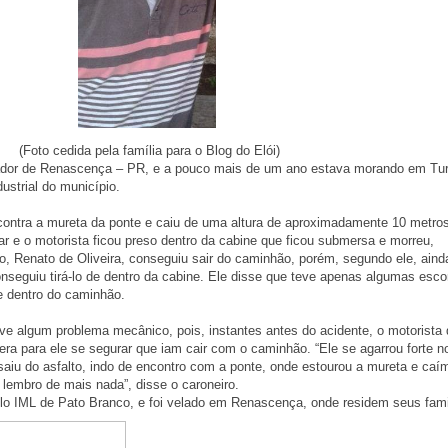
(Foto cedida pela família para o Blog do Elói)
ador de Renascença – PR, e a pouco mais de um ano estava morando em Tu
ustrial do município.
contra a mureta da ponte e caiu de uma altura de aproximadamente 10 metro
ar e o motorista ficou preso dentro da cabine que ficou submersa e morreu,
o, Renato de Oliveira, conseguiu sair do caminhão, porém, segundo ele, aind
nseguiu tirá-lo de dentro da cabine. Ele disse que teve apenas algumas esco
e dentro do caminhão.
ve algum problema mecânico, pois, instantes antes do acidente, o motorista
ra para ele se segurar que iam cair com o caminhão. “Ele se agarrou forte no
iu do asfalto, indo de encontro com a ponte, onde estourou a mureta e caí
 lembro de mais nada”, disse o caroneiro.
pelo IML de Pato Branco, e foi velado em Renascença, onde residem seus fami