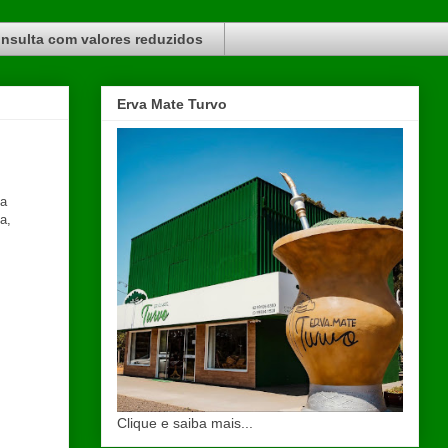
nsulta com valores reduzidos
Erva Mate Turvo
na
a,
Clique e saiba mais...