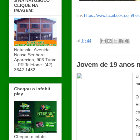
S NA NATUSOLO -
CLIQUE NA
IMAGEM:
link
https://www.facebook.com/he
at
19:44
Natusolo: Avenida
Nossa Senhora
Aparecida, 903 Turvo
Jovem de 19 anos 
– PR Telefone: (42)
3642 1432.
Um
mu
Chegou o infobit
play
O 
Re
co
Gu
Po
13
Chegou o infobit