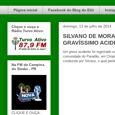
Blog do Elói Turvo e região, faça do nosso Blog um canal de divulgação. www.blogdoeloi.com.br
Página inicial
Facebook do Blog do Elói
Insta
domingo, 13 de julho de 2014
Clique e ouça a
Rádio Turvo Ativo.
SILVANO DE MOR
GRAVÍSSIMO ACI
Um grave acidente foi registrado 
comunidade do Paradão, em Chopi
conduzido por Silvano, o qual perd
Na FM de Campina
do Simão - PR
CLIQUE E OUÇA...