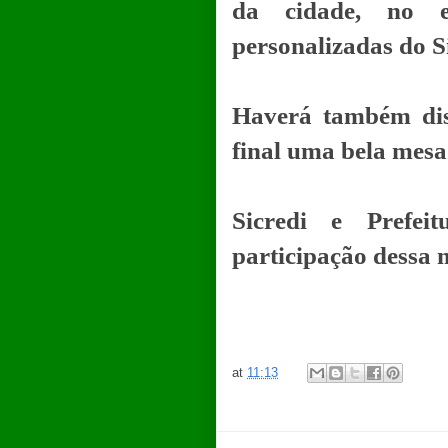
da cidade, no e
personalizadas do Si
Haverá também dis
final uma bela mesa
Sicredi e Prefe
participação dessa 
at
11:13