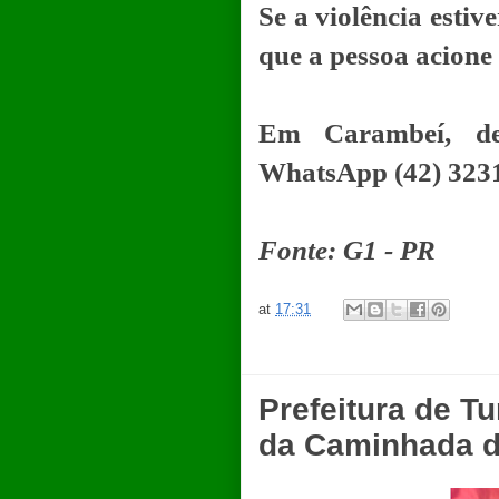
Se a violência esti
que a pessoa acione 
Em Carambeí, de
WhatsApp (42) 3231-
Fonte: G1 - PR
at
17:31
Prefeitura de T
da Caminhada d