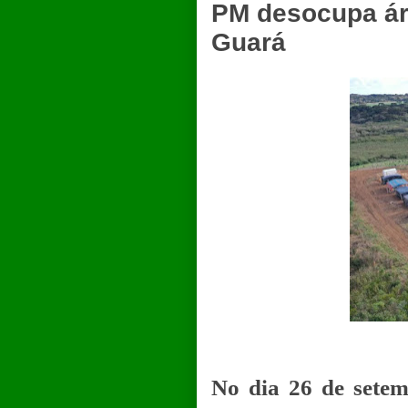
PM desocupa áre
Guará
No dia 26 de setemb