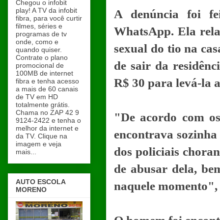
Chegou o infobit
play! A TV da infobit
A denúncia foi fe
fibra, para você curtir
filmes, séries e
WhatsApp. Ela relat
programas de tv
onde, como e
sexual do tio na c
quando quiser.
Contrate o plano
de sair da residên
promocional de
100MB de internet
R$ 30 para levá-la 
fibra e tenha acesso
a mais de 60 canais
de TV em HD
totalmente grátis.
Chama no ZAP 42 9
"De acordo com os 
9124-2422 e tenha o
melhor da internet e
encontrava sozinha 
da TV. Clique na
imagem e veja
dos policiais chora
mais...
de abusar dela, b
AUTO ESCOLA
naquele momento", c
MORENO