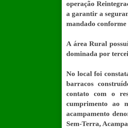
operação Reintegraç
a
garantir a segura
mandado
conforme
A área
Rural possuí
dominada por tercei
No local foi consta
barracos
construí
contato com o re
cumprimento ao m
acampamento den
Sem-Terra, Acamp