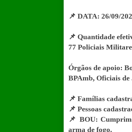
📌 DATA: 26/09/2023
📌 Quantidade efeti
77 Policiais Militare
Órgãos de apoio: B
BPAmb, Oficiais de J
📌 Famílias cadastr
📌 Pessoas cadastra
📌 BOU: Cumprimen
arma de fogo.