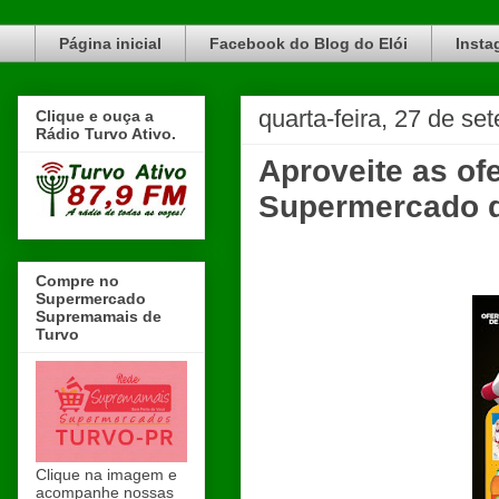
Blog do Elói Turvo e região, faça do nosso Blog um canal de divulgação. www.blogdoeloi.com.br
Página inicial
Facebook do Blog do Elói
Insta
quarta-feira, 27 de s
Clique e ouça a
Rádio Turvo Ativo.
Aproveite as o
Supermercado d
Compre no
Supermercado
Supremamais de
Turvo
Clique na imagem e
acompanhe nossas