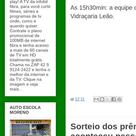
play! A TV da infobit
fibra, para você curtir
As 15h30min: a equipe d
filmes, séries e
Vidraçaria Leão.
programas de tv
onde, como e
quando quiser.
Contrate o plano
promocional de
100MB de internet
fibra e tenha acesso
a mais de 60 canais
de TV em HD
totalmente grátis.
Chama no ZAP 42 9
9124-2422 e tenha o
melhor da internet e
da TV. Clique na
imagem e veja
mais...
at
12:11
AUTO ESCOLA
MORENO
Sorteio dos prê