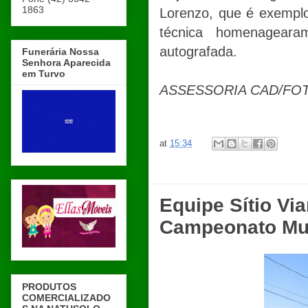
1863
Lorenzo, que é exemplo
técnica homenagear
autografada.
Funerária Nossa
Senhora Aparecida
em Turvo
ASSESSORIA CAD/FO
at
15:34
Equipe Sítio Vi
Campeonato Mun
PRODUTOS
COMERCIALIZADO