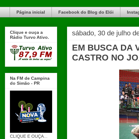
Blog do Elói Turvo e região, faça do nosso Blog um canal de divulgação. www.blogdoeloi.com.br
Página inicial
Facebook do Blog do Elói
Insta
sábado, 30 de julho d
Clique e ouça a
Rádio Turvo Ativo.
EM BUSCA DA 
CASTRO NO JO
Na FM de Campina
do Simão - PR
CLIQUE E OUÇA...