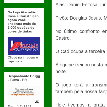
Alas: Daniel Feitosa, Li
Na Loja Atacadão
Casa e Construção,
Pivôs: Douglas Jesus, M
agora você
encontra mais de
2.000 opções de
No último confronto e
cores de tintas
Castro.
O Cad ocupa a terceira 
Clique na imagem e
veja mais...
A equipe treinou nesta 
noite.
Despachante Brugg
- Turvo - PR
O jogo terá a transm
também pela nossa fanp
Hoje tivemos a grata 
Fone (42) 3642 -