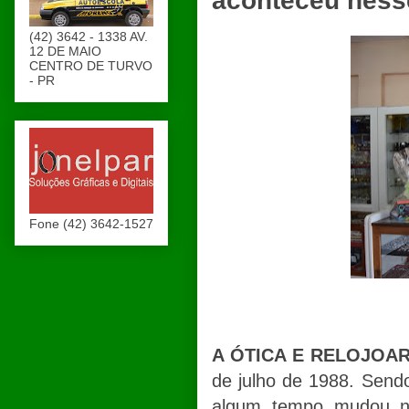
aconteceu ness
(42) 3642 - 1338 AV.
12 DE MAIO
CENTRO DE TURVO
- PR
Fone (42) 3642-1527
A ÓTICA E RELOJOA
de julho de 1988. Sendo
algum tempo mudou na