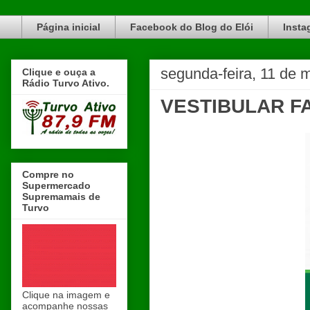
Blog do Elói Turvo e região, faça do nosso Blog um canal de divulgação. www.blogdoeloi.com.br
Página inicial
Facebook do Blog do Elói
Insta
segunda-feira, 11 de 
Clique e ouça a
Rádio Turvo Ativo.
VESTIBULAR 
Compre no
Supermercado
Supremamais de
Turvo
Clique na imagem e
acompanhe nossas