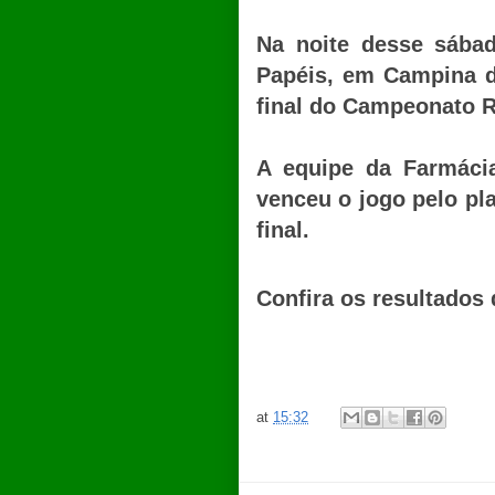
Na noite desse sábad
Papéis, em Campina d
final do Campeonato Re
A equipe da Farmácia
venceu o jogo pelo pla
final.
Confira os resultados
at
15:32