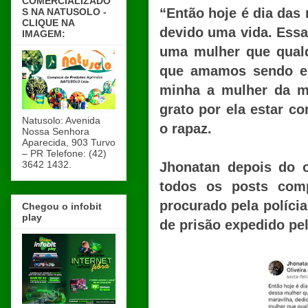
COMERCIALIZADO
“Então hoje é dia das
S NA NATUSOLO -
CLIQUE NA
devido uma vida. Essa
IMAGEM:
uma mulher que qual
que amamos sendo el
minha a mulher da m
grato por ela estar c
Natusolo: Avenida
o rapaz.
Nossa Senhora
Aparecida, 903 Turvo
– PR Telefone: (42)
3642 1432.
Jhonatan depois do o
todos os posts comp
procurado pela políci
Chegou o infobit
play
de prisão expedido pel