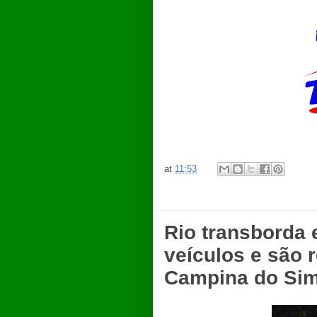
at
11:53
Rio transborda 
veículos e são
Campina do Si