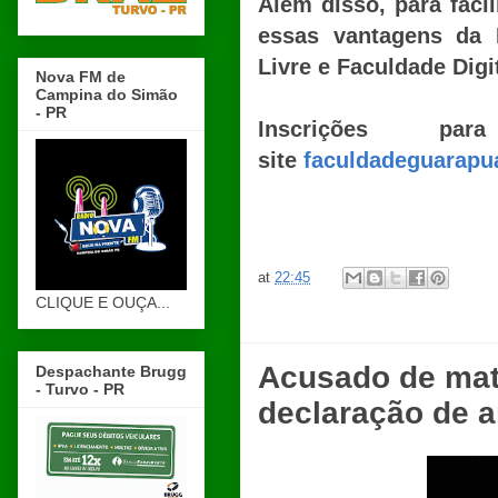
Além disso, para faci
essas vantagens da 
Livre e Faculdade Digit
Nova FM de
Campina do Simão
- PR
Inscrições p
site
faculdadeguarapu
at
22:45
CLIQUE E OUÇA...
Acusado de mat
Despachante Brugg
- Turvo - PR
declaração de a