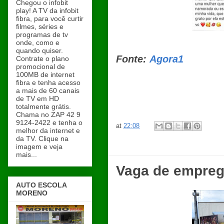
Chegou o infobit
play! A TV da infobit
fibra, para você curtir
filmes, séries e
programas de tv
onde, como e
quando quiser.
Fonte:
Agora1
Contrate o plano
promocional de
100MB de internet
fibra e tenha acesso
a mais de 60 canais
de TV em HD
totalmente grátis.
Chama no ZAP 42 9
9124-2422 e tenha o
at
22:08
melhor da internet e
da TV. Clique na
imagem e veja
mais...
Vaga de empreg
AUTO ESCOLA
MORENO