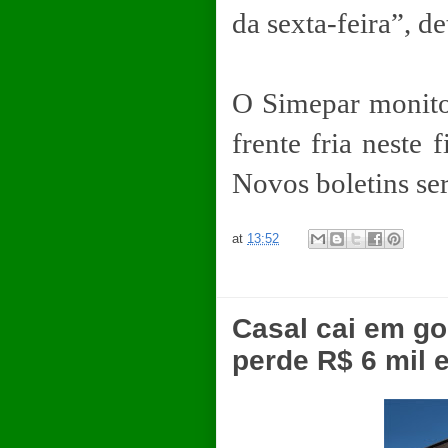
da sexta-feira”, d
O Simepar monito
frente fria neste
Novos boletins se
at
13:52
Casal cai em go
perde R$ 6 mil