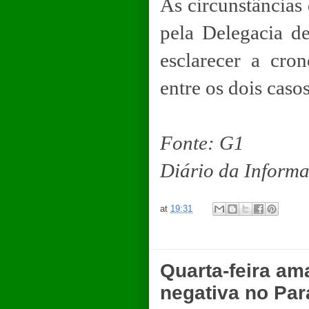
As circunstâncias
pela Delegacia d
esclarecer a cro
entre os dois casos
Fonte: G1
Diário da Inform
at
19:31
Quarta-feira a
negativa no Pa