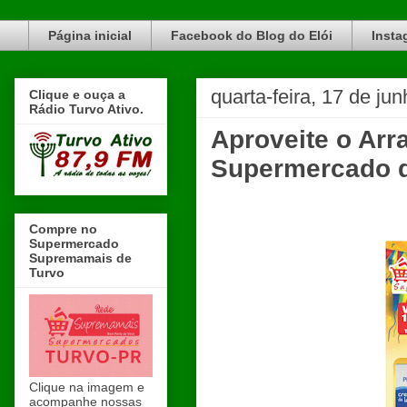
Blog do Elói Turvo e região, faça do nosso Blog um canal de divulgação. www.blogdoeloi.com.br
Página inicial
Facebook do Blog do Elói
Insta
quarta-feira, 17 de ju
Clique e ouça a
Rádio Turvo Ativo.
Aproveite o Arr
Supermercado d
Compre no
Supermercado
Supremamais de
Turvo
Clique na imagem e
acompanhe nossas