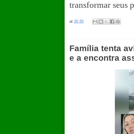
transformar seus p
at
20:20
Família tenta a
e a encontra as