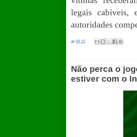
vítimas receber
legais cabíveis,
autoridades compe
at
09:22
Não perca o jog
estiver com o In