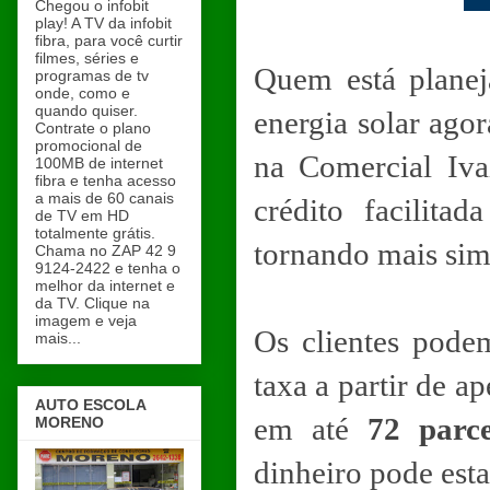
Chegou o infobit
play! A TV da infobit
fibra, para você curtir
filmes, séries e
Quem está planej
programas de tv
onde, como e
quando quiser.
energia solar ago
Contrate o plano
promocional de
na Comercial Iva
100MB de internet
fibra e tenha acesso
a mais de 60 canais
crédito facilita
de TV em HD
totalmente grátis.
tornando mais simp
Chama no ZAP 42 9
9124-2422 e tenha o
melhor da internet e
da TV. Clique na
imagem e veja
Os clientes pod
mais...
taxa a partir de 
AUTO ESCOLA
em até
72 parce
MORENO
dinheiro pode est