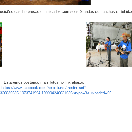
sições das Empresas e Entidades com seus Standes de Lanches e Bebida
Estaremos postando mais fotos no link abaixo:
https://www.facebook.com/heloi.turvo/media_set?
6326086585.1073741994.100004246621036&type=3&uploaded=65