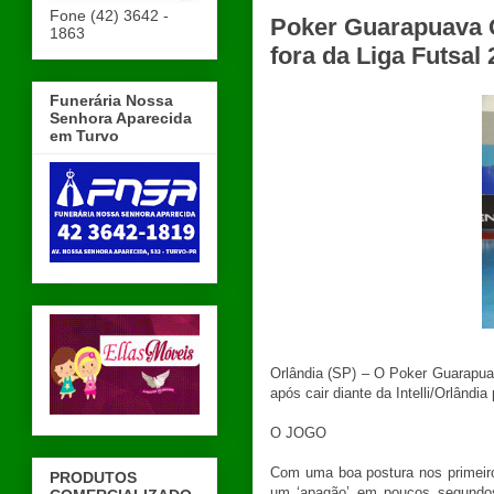
Fone (42) 3642 -
Poker Guarapuava G
1863
Funerária Nossa
Senhora Aparecida
em Turvo
Orlândia (SP) – O Poker Guarapua
após cair diante da Intelli/Orlândia
O JOGO
Com uma boa postura nos primeir
PRODUTOS
um ‘apagão’ em poucos segundos.