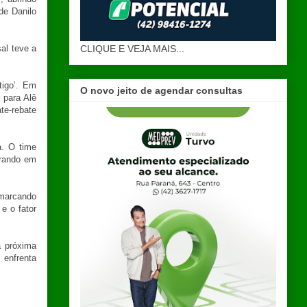
de Danilo
CLIQUE E VEJA MAIS...
al teve a
tigo’. Em
O novo jeito de agendar consultas
 para Alê
te-rebate
a. O time
arando em
 marcando
e o fator
a próxima
 enfrenta