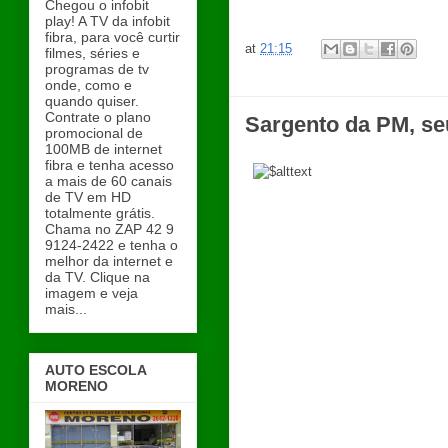
Chegou o infobit
play! A TV da infobit
fibra, para você curtir
at
21:15
filmes, séries e
programas de tv
onde, como e
quando quiser.
Contrate o plano
Sargento da PM, se
promocional de
100MB de internet
fibra e tenha acesso
a mais de 60 canais
de TV em HD
totalmente grátis.
Chama no ZAP 42 9
9124-2422 e tenha o
melhor da internet e
da TV. Clique na
imagem e veja
mais...
AUTO ESCOLA
MORENO