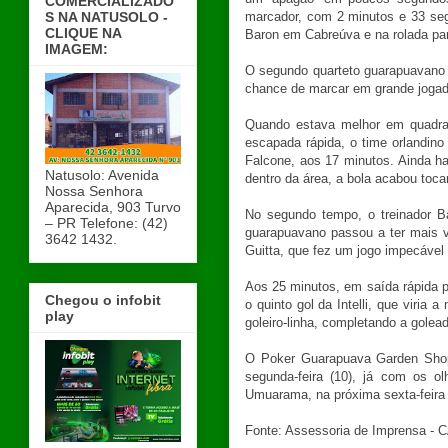
COMERCIALIZADO
S NA NATUSOLO -
marcador, com 2 minutos e 33 seg
CLIQUE NA
Baron em Cabreúva e na rolada par
IMAGEM:
O segundo quarteto guarapuavano 
chance de marcar em grande jogada 
Quando estava melhor em quadra
escapada rápida, o time orlandin
Falcone, aos 17 minutos. Ainda ha
Natusolo: Avenida
dentro da área, a bola acabou toca
Nossa Senhora
Aparecida, 903 Turvo
No segundo tempo, o treinador Ba
– PR Telefone: (42)
guarapuavano passou a ter mais v
3642 1432.
Guitta, que fez um jogo impecável
Aos 25 minutos, em saída rápida pa
Chegou o infobit
o quinto gol da Intelli, que viria
play
goleiro-linha, completando a golea
O Poker Guarapuava Garden Shopp
segunda-feira (10), já com os 
Umuarama, na próxima sexta-feira 
Fonte: Assessoria de Imprensa - 