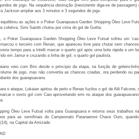
undos de jogo. Na sequência obstrução (inexistente diga-se de passagem) 
a Jackson ampliar aos 3 minutos e 3 segundos de jogo.
equilibrou as ações e o Poker Guarapuava Garden Shopping Óleo Leve Futs
coletiva, Simi Saiotti chutou por cima do gol de Guitta.
, o Poker Guarapuava Garden Shopping Óleo Leve Futsal sofreu um ‘cas
o marcou o terceiro com Renan, que apareceu livre para chutar sem chances
veria tempo para a Intelli marcar o quarto gol após uma bola rápida e um ba
ndo em Jamur e cruzando a linha de gol, o quarto gol paulista.
iano veio com Biro desde o princípio da etapa, na função de goleiro-linh
olume de jogo, mas não convertia as chances criadas, ora perdendo ou p
 diante dos guarapuavano.
ra o ataque, Lukaian ajeitou de peito e Renan fuzilou o gol de Alê Falcone,
 a marcar o sexto gol com Caio aproveitando erro no ataque dos guarapuavano 
da.
ing Óleo Leve Futsal volta para Guarapuava e retoma seus trabalhos n
olhos para as semifinais do Campeonato Paranaense Chave Ouro, quando
(14), na Capital da Amizade.
CAD