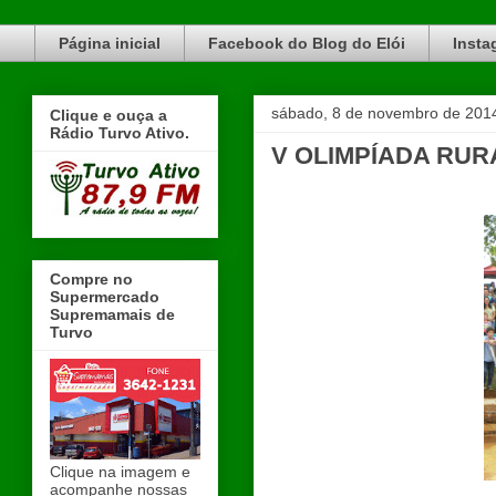
Blog do Elói Turvo e região, faça do nosso Blog um canal de divulgação. www.blogdoeloi.com.br
Página inicial
Facebook do Blog do Elói
Insta
sábado, 8 de novembro de 201
Clique e ouça a
Rádio Turvo Ativo.
V OLIMPÍADA RUR
Compre no
Supermercado
Supremamais de
Turvo
Clique na imagem e
acompanhe nossas