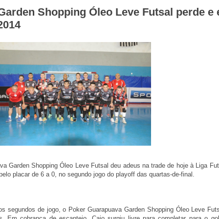
arden Shopping Óleo Leve Futsal perde e 
va Garden Shopping Óleo Leve Futsal deu adeus na trade de hoje à Liga Fut
 pelo placar de 6 a 0, no segundo jogo do playoff das quartas-de-final.
os segundos de jogo, o Poker Guarapuava Garden Shopping Óleo Leve Futs
 Em cobrança de escanteio, Caio surgiu livre para completar para o gol