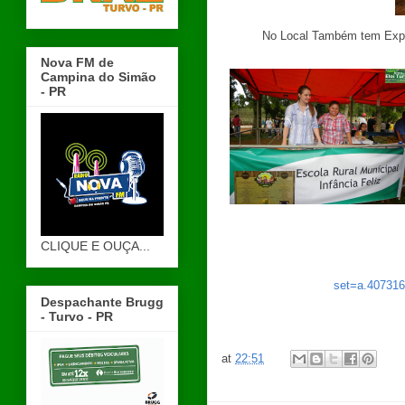
No Local Também tem Expo
Nova FM de
Campina do Simão
- PR
CLIQUE E OUÇA...
set=a.40731
Despachante Brugg
- Turvo - PR
at
22:51