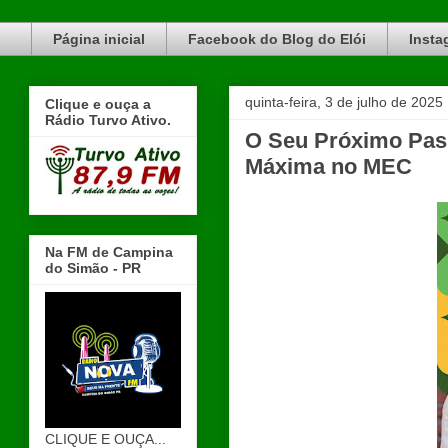
Blog do Elói Turvo e região, faça do nosso Blog um canal de divulgação. www.blogdoeloi.com.br
Página inicial
Facebook do Blog do Elói
Insta
quinta-feira, 3 de julho de 2025
Clique e ouça a
Rádio Turvo Ativo.
O Seu Próximo Pas
Máxima no MEC
Na FM de Campina
do Simão - PR
CLIQUE E OUÇA...