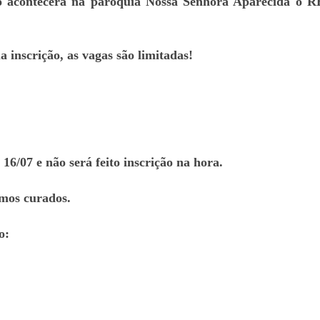
ho acontecerá na paróquia Nossa Senhora Aparecida o
 inscrição, as vagas são limitadas!
 16/07 e não será feito inscrição na hora.
mos curados.
o: