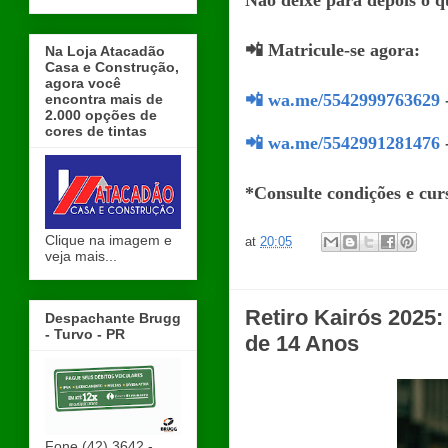
Não deixe para depois o q
📲 Matricule-se agora:
Na Loja Atacadão
Casa e Construção,
agora você
📲 wa.me/5542999763629
encontra mais de
2.000 opções de
cores de tintas
📲 wa.me/5542991281476
*Consulte condições e curs
Clique na imagem e
at
20:05
veja mais...
Retiro Kairós 2025
Despachante Brugg
- Turvo - PR
de 14 Anos
Fone (42) 3642 -