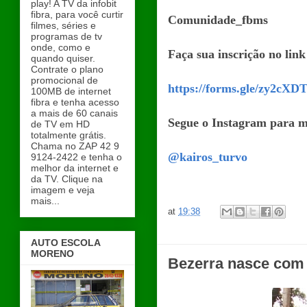
play! A TV da infobit
fibra, para você curtir
Comunidade_fbms
filmes, séries e
programas de tv
onde, como e
Faça sua inscrição no link
quando quiser.
Contrate o plano
promocional de
https://forms.gle/zy2c
100MB de internet
fibra e tenha acesso
a mais de 60 canais
Segue o Instagram para m
de TV em HD
totalmente grátis.
Chama no ZAP 42 9
@kairos_turvo
9124-2422 e tenha o
melhor da internet e
da TV. Clique na
imagem e veja
mais...
at
19:38
AUTO ESCOLA
MORENO
Bezerra nasce com 