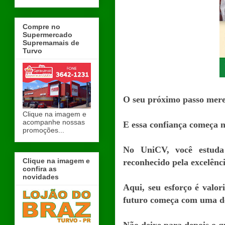
Compre no
Supermercado
Supremamais de
Turvo
O seu próximo passo mere
Clique na imagem e
acompanhe nossas
E essa confiança começa na
promoções...
No UniCV, você estud
Clique na imagem e
reconhecido pela excelênc
confira as
novidades
Aqui, seu esforço é valo
futuro começa com uma de