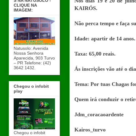
Nos dias 19 e 20 de jul
S NA NATUSOLO -
CLIQUE NA
KAIRÓS.
IMAGEM:
Não perca tempo e faça sua
Idade: apartir de 14 anos.
Natusolo: Avenida
Nossa Senhora
Taxa: 65,00 reais.
Aparecida, 903 Turvo
– PR Telefone: (42)
3642 1432.
Ás inscrições vão até o dia
Tema: Por tuas Chagas fo
Chegou o infobit
play
Quem irá conduzir o retir
Jdm_coracaoardente
Kairos_turvo
Chegou o infobit