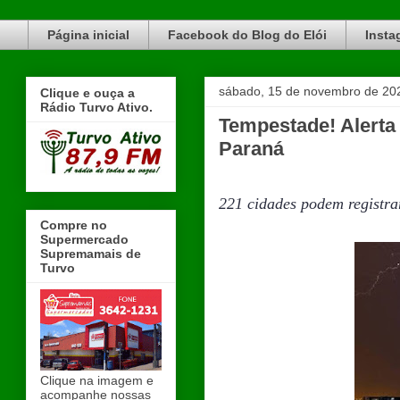
Blog do Elói Turvo e região, faça do nosso Blog um canal de divulgação. www.blogdoeloi.com.br
Página inicial
Facebook do Blog do Elói
Insta
sábado, 15 de novembro de 20
Clique e ouça a
Rádio Turvo Ativo.
Tempestade! Alerta 
Paraná
221 cidades podem registrar
Compre no
Supermercado
Supremamais de
Turvo
Clique na imagem e
acompanhe nossas