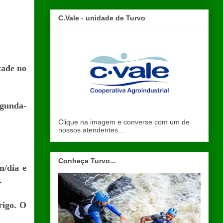
C.Vale - unidade de Turvo
tade no
egunda-
Clique na imagem e converse com um de
nossos atendentes...
Conheça Turvo...
m/dia e
.
rigo. O