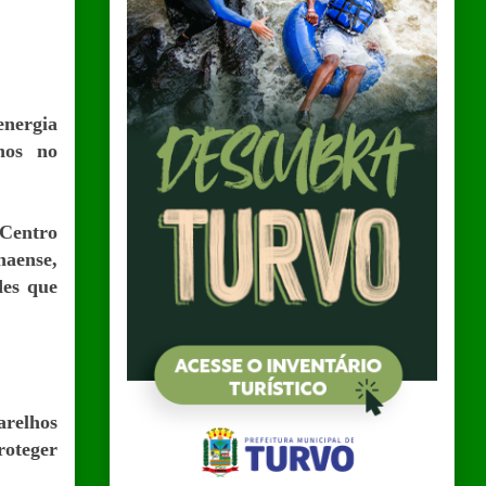
energia
rnos no
 Centro
naense,
des que
arelhos
roteger