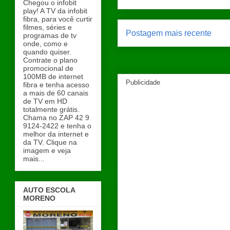
Chegou o infobit
play! A TV da infobit
fibra, para você curtir
filmes, séries e
Postagem mais recente
programas de tv
onde, como e
quando quiser.
Contrate o plano
promocional de
100MB de internet
Publicidade
fibra e tenha acesso
a mais de 60 canais
de TV em HD
totalmente grátis.
Chama no ZAP 42 9
9124-2422 e tenha o
melhor da internet e
da TV. Clique na
imagem e veja
mais...
AUTO ESCOLA
MORENO