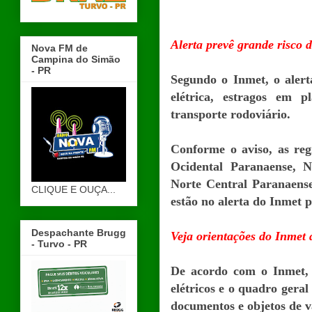
Alerta prevê grande risco 
Nova FM de
Campina do Simão
- PR
Segundo o Inmet, o alert
elétrica, estragos em p
transporte rodoviário.
Conforme o aviso, as reg
Ocidental Paranaense, N
Norte Central Paranaense
CLIQUE E OUÇA...
estão no alerta do Inmet 
Despachante Brugg
Veja orientações do Inmet 
- Turvo - PR
De acordo com o Inmet, d
elétricos e o quadro gera
documentos e objetos de va