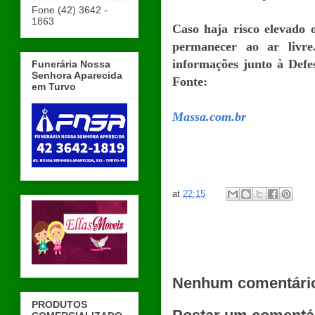
Fone (42) 3642 -
1863
Caso haja risco elevado 
permanecer ao ar livr
informações junto à Defes
Funerária Nossa
Senhora Aparecida
Fonte:
em Turvo
Massa.com.br
at
22:15
Nenhum comentári
PRODUTOS