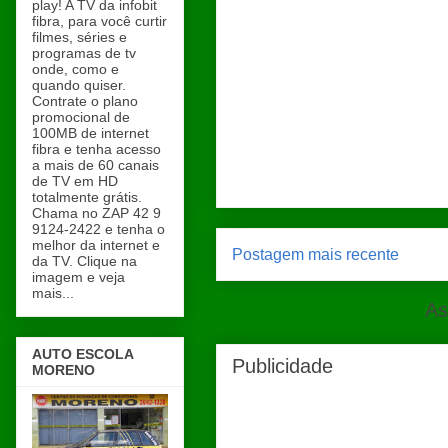
play! A TV da infobit
fibra, para você curtir
filmes, séries e
programas de tv
onde, como e
quando quiser.
Contrate o plano
promocional de
100MB de internet
fibra e tenha acesso
a mais de 60 canais
de TV em HD
totalmente grátis.
Chama no ZAP 42 9
9124-2422 e tenha o
melhor da internet e
Postagem mais recente
da TV. Clique na
imagem e veja
mais...
As
AUTO ESCOLA
Publicidade
MORENO