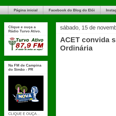
Blog do Elói Turvo e região, faça do nosso Blog um canal de divulgação. www.blogdoeloi.com.br
Página inicial
Facebook do Blog do Elói
Insta
sábado, 15 de novemb
Clique e ouça a
Rádio Turvo Ativo.
ACET convida s
Ordinária
Na FM de Campina
do Simão - PR
CLIQUE E OUÇA...