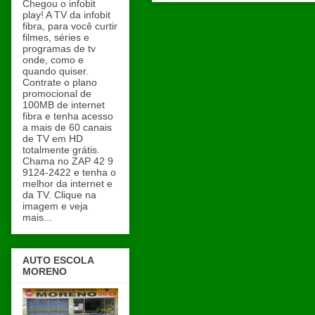
Chegou o infobit
play! A TV da infobit
fibra, para você curtir
filmes, séries e
programas de tv
onde, como e
quando quiser.
Contrate o plano
promocional de
100MB de internet
fibra e tenha acesso
a mais de 60 canais
de TV em HD
totalmente grátis.
Chama no ZAP 42 9
9124-2422 e tenha o
melhor da internet e
da TV. Clique na
imagem e veja
mais...
AUTO ESCOLA
MORENO