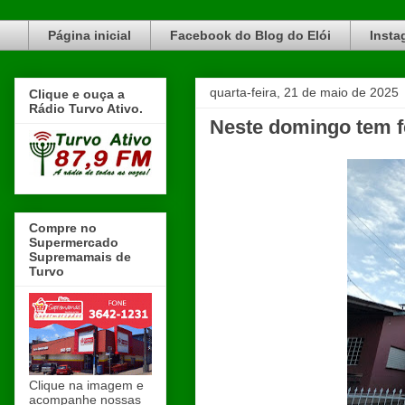
Blog do Elói Turvo e região, faça do nosso Blog um canal de divulgação. www.blogdoeloi.com.br
Página inicial
Facebook do Blog do Elói
Insta
quarta-feira, 21 de maio de 2025
Clique e ouça a
Rádio Turvo Ativo.
Neste domingo tem f
Compre no
Supermercado
Supremamais de
Turvo
Clique na imagem e
acompanhe nossas