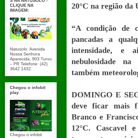
S NA NATUSOLO -
20°C na região da 
CLIQUE NA
IMAGEM:
“A condição de 
pancadas a qual
intensidade, e
Natusolo: Avenida
Nossa Senhora
Aparecida, 903 Turvo
nebulosidade na 
– PR Telefone: (42)
3642 1432.
também meteorolog
Chegou o infobit
play
DOMINGO E SEGUN
deve ficar mais 
Branco e Francisc
12°C. Cascavel 
Chegou o infobit