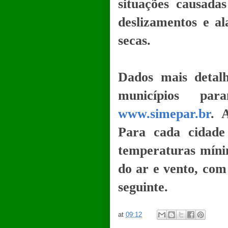
situações causada
deslizamentos e al
secas.
Dados mais detal
municípios par
www.simepar.br
. 
Para cada cidade
temperaturas míni
do ar e vento, com
seguinte.
at
09:12