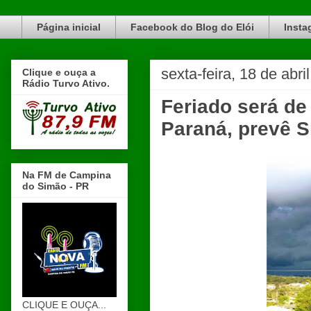
Blog do Elói Turvo e região, faça do nosso Blog um canal de divulgação. www.blogdoeloi.com.br
Página inicial
Facebook do Blog do Elói
Insta
sexta-feira, 18 de abri
Clique e ouça a
Rádio Turvo Ativo.
Feriado será d
Paraná, prevê 
Na FM de Campina
do Simão - PR
CLIQUE E OUÇA...