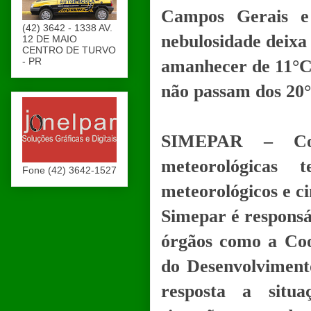
Campos Gerais e
(42) 3642 - 1338 AV.
nebulosidade deixa 
12 DE MAIO
CENTRO DE TURVO
- PR
amanhecer de 11°C
não passam dos 20
SIMEPAR – Com
meteorológicas t
Fone (42) 3642-1527
meteorológicos e ci
Simepar é responsá
órgãos como a Coo
do Desenvolvimento
resposta a situ