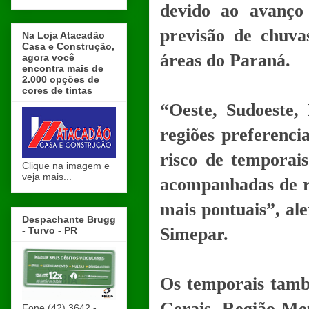
devido ao avanço
previsão de chuva
Na Loja Atacadão
Casa e Construção,
áreas do Paraná.
agora você
encontra mais de
2.000 opções de
cores de tintas
“Oeste, Sudoeste,
regiões preferenc
risco de temporai
Clique na imagem e
veja mais...
acompanhadas de r
mais pontuais”, al
Despachante Brugg
Simepar.
- Turvo - PR
Os temporais tamb
Gerais, Região Met
Fone (42) 3642 -