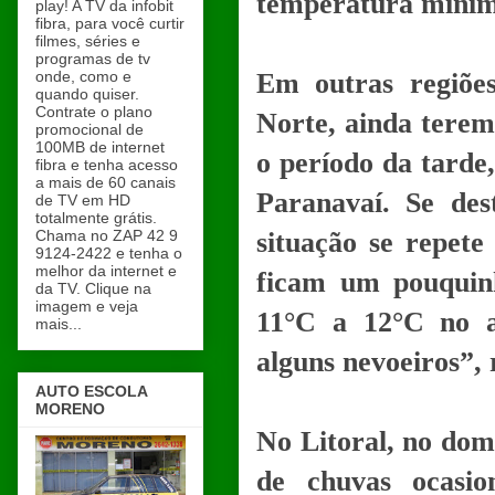
temperatura mínim
play! A TV da infobit
fibra, para você curtir
filmes, séries e
programas de tv
onde, como e
Em outras regiões
quando quiser.
Contrate o plano
Norte, ainda terem
promocional de
100MB de internet
o período da tarde
fibra e tenha acesso
a mais de 60 canais
Paranavaí. Se des
de TV em HD
totalmente grátis.
Chama no ZAP 42 9
situação se repete
9124-2422 e tenha o
melhor da internet e
ficam um pouquin
da TV. Clique na
imagem e veja
11°C a 12°C no 
mais...
alguns nevoeiros”, 
AUTO ESCOLA
MORENO
No Litoral, no domi
de chuvas ocasio