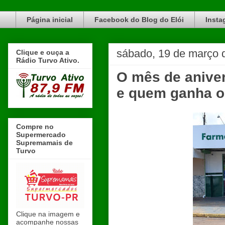
Blog do Elói Turvo e região, faça do nosso Blog um canal de divulgação. www.blogdoeloi.com.br
Página inicial
Facebook do Blog do Elói
Insta
sábado, 19 de março 
Clique e ouça a
Rádio Turvo Ativo.
O mês de anive
e quem ganha o
Compre no
Supermercado
Supremamais de
Turvo
Clique na imagem e
acompanhe nossas