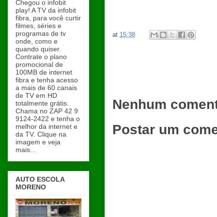
Chegou o infobit
play! A TV da infobit
fibra, para você curtir
filmes, séries e
programas de tv
at
15:38
onde, como e
quando quiser.
Contrate o plano
promocional de
100MB de internet
fibra e tenha acesso
a mais de 60 canais
de TV em HD
Nenhum coment
totalmente grátis.
Chama no ZAP 42 9
9124-2422 e tenha o
Postar um come
melhor da internet e
da TV. Clique na
imagem e veja
mais...
AUTO ESCOLA
MORENO