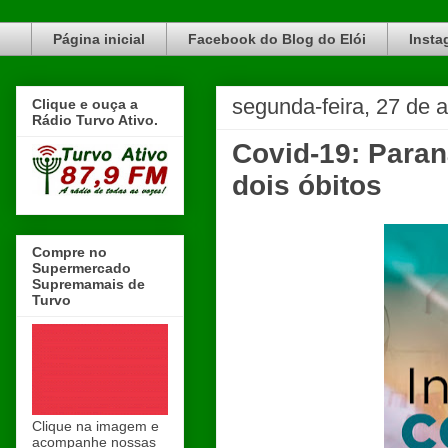
Blog do Elói Turvo e região, faça do nosso Blog um canal de divulgação. www.blogdoeloi.com.br
Página inicial
Facebook do Blog do Elói
Insta
segunda-feira, 27 de a
Clique e ouça a
Rádio Turvo Ativo.
Covid-19: Paran
dois óbitos
Compre no
Supermercado
Supremamais de
Turvo
Clique na imagem e
acompanhe nossas