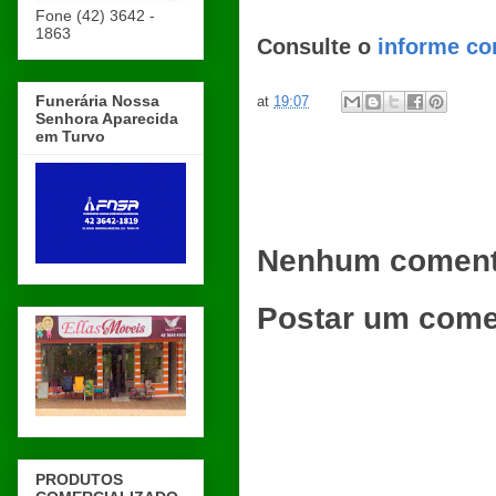
Fone (42) 3642 -
1863
Consulte o
informe co
Funerária Nossa
at
19:07
Senhora Aparecida
em Turvo
Nenhum coment
Postar um come
PRODUTOS