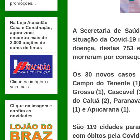
promoções...
Na Loja Atacadão
Casa e Construção,
A Secretaria de Saú
agora você
encontra mais de
situação da Covid-19
2.000 opções de
doença, destas 753 e
cores de tintas
morreram por consequ
Os 30 novos casos s
Clique na imagem e
Campo do Tenente (1),
veja mais...
Grossa (1), Cascavel 
do Caiuá (2), Paranava
Clique na imagem e
(1) e Apucarana (1).
confira as
novidades
São 119 cidades para
com óbitos pela Covid