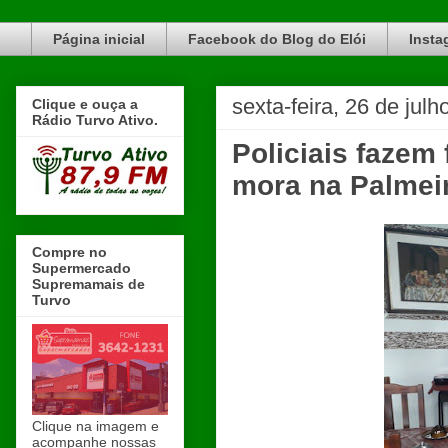
Blog do Elói Turvo e região, faça do nosso Blog um canal de divulgação. www.blogdoeloi.com.br
Página inicial
Facebook do Blog do Elói
Insta
sexta-feira, 26 de jul
Clique e ouça a
Rádio Turvo Ativo.
Policiais fazem
mora na Palmei
Compre no
Supermercado
Supremamais de
Turvo
Clique na imagem e
acompanhe nossas