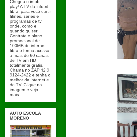
Chegou o infobit
play! A TV da infobit
fibra, para você curtir
filmes, séries e
programas de tv
onde, como e
quando quiser.
Contrate o plano
promocional de
100MB de internet
fibra e tenha acesso
a mais de 60 canais
de TV em HD
totalmente grátis.
Chama no ZAP 42 9
9124-2422 e tenha o
melhor da internet e
da TV. Clique na
imagem e veja
mais...
AUTO ESCOLA
MORENO