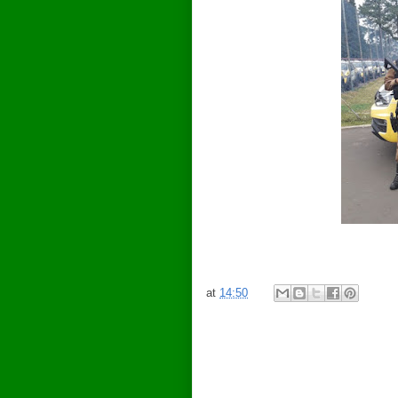
at
14:50