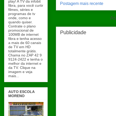
play! A TV da infobit
Postagem mais recente
fibra, para você curtir
filmes, séries e
programas de tv
As
onde, como e
quando quiser.
Contrate o plano
promocional de
Publicidade
100MB de internet
fibra e tenha acesso
a mais de 60 canais
de TV em HD
totalmente grátis.
Chama no ZAP 42 9
9124-2422 e tenha o
melhor da internet e
da TV. Clique na
imagem e veja
mais...
AUTO ESCOLA
MORENO