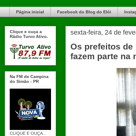
Blog do Elói Turvo e região, faça do nosso Blog um canal de divulgação. www.blogdoeloi.com.br
Página inicial
Facebook do Blog do Elói
Insta
sexta-feira, 24 de fev
Clique e ouça a
Rádio Turvo Ativo.
Os prefeitos de
fazem parte na 
Na FM de Campina
do Simão - PR
CLIQUE E OUÇA...