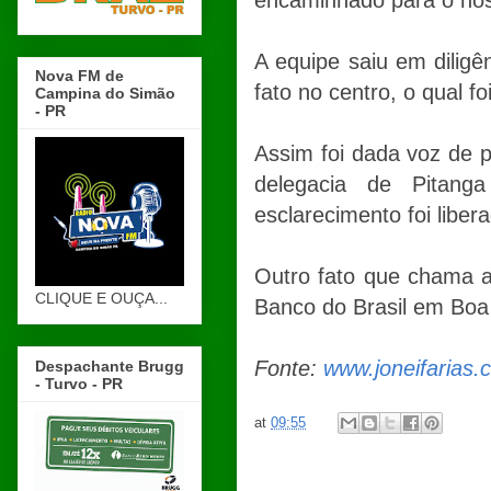
encaminhado para o hos
A equipe saiu em diligê
Nova FM de
fato no centro, o qual fo
Campina do Simão
- PR
Assim foi dada voz de p
delegacia de Pitang
esclarecimento foi liber
Outro fato que chama a
CLIQUE E OUÇA...
Banco do Brasil em Boa
Fonte:
www.joneifarias.
Despachante Brugg
- Turvo - PR
at
09:55