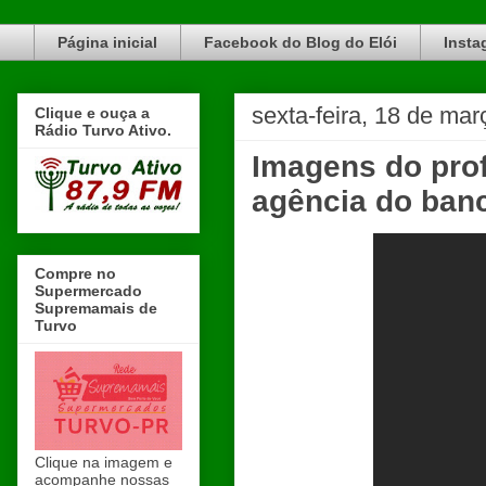
Blog do Elói Turvo e região, faça do nosso Blog um canal de divulgação. www.blogdoeloi.com.br
Página inicial
Facebook do Blog do Elói
Insta
sexta-feira, 18 de ma
Clique e ouça a
Rádio Turvo Ativo.
Imagens do pro
agência do banc
Compre no
Supermercado
Supremamais de
Turvo
Clique na imagem e
acompanhe nossas