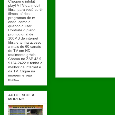
Chegou o infobit
play! A TV da infobit
fibra, para você curtir
filmes, séries e
programas de tv
onde, como e
quando quiser.
Contrate o plano
promocional de
100MB de internet
fibra e tenha acesso
a mais de 60 canais
de TV em HD
totalmente grátis.
Chama no ZAP 42 9
9124-2422 e tenha o
melhor da internet e
da TV. Clique na
imagem e veja
mais...
AUTO ESCOLA
MORENO