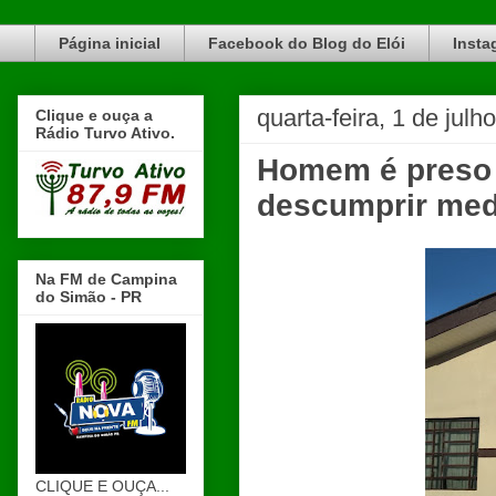
Blog do Elói Turvo e região, faça do nosso Blog um canal de divulgação. www.blogdoeloi.com.br
Página inicial
Facebook do Blog do Elói
Insta
quarta-feira, 1 de julh
Clique e ouça a
Rádio Turvo Ativo.
Homem é preso 
descumprir med
Na FM de Campina
do Simão - PR
CLIQUE E OUÇA...