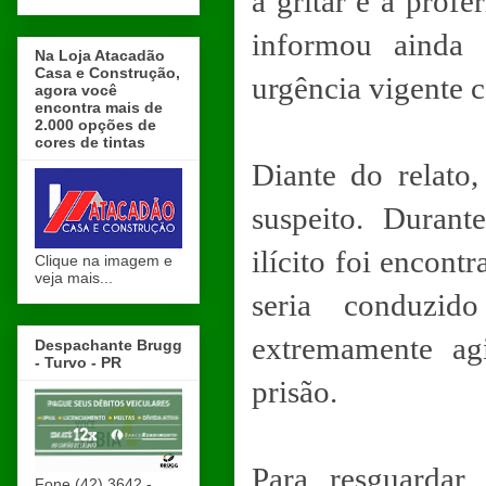
a gritar e a profe
informou ainda 
Na Loja Atacadão
Casa e Construção,
urgência vigente c
agora você
encontra mais de
2.000 opções de
cores de tintas
Diante do relato,
suspeito. Duran
ilícito foi encont
Clique na imagem e
veja mais...
seria conduzid
extremamente agi
Despachante Brugg
- Turvo - PR
prisão.
Para resguardar
Fone (42) 3642 -