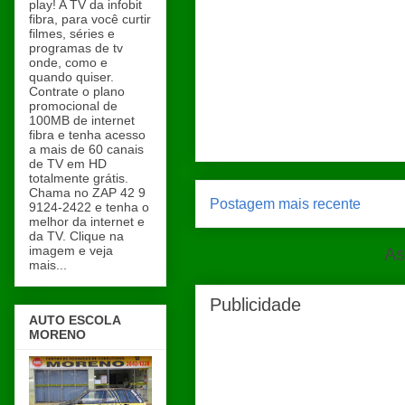
play! A TV da infobit
fibra, para você curtir
filmes, séries e
programas de tv
onde, como e
quando quiser.
Contrate o plano
promocional de
100MB de internet
fibra e tenha acesso
a mais de 60 canais
de TV em HD
totalmente grátis.
Chama no ZAP 42 9
Postagem mais recente
9124-2422 e tenha o
melhor da internet e
da TV. Clique na
imagem e veja
As
mais...
Publicidade
AUTO ESCOLA
MORENO