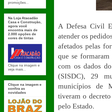
promoções...
Na Loja Atacadão
Casa e Construção,
A Defesa Civil E
agora você
encontra mais de
2.000 opções de
atender os pedido
cores de tintas
afetados pelas fo
que se formaram 
com os dados do 
Clique na imagem e
veja mais...
(SISDC), 29 mun
municípios de 
Clique na imagem e
confira as
novidades
tiveram o decret
pelo Estado.