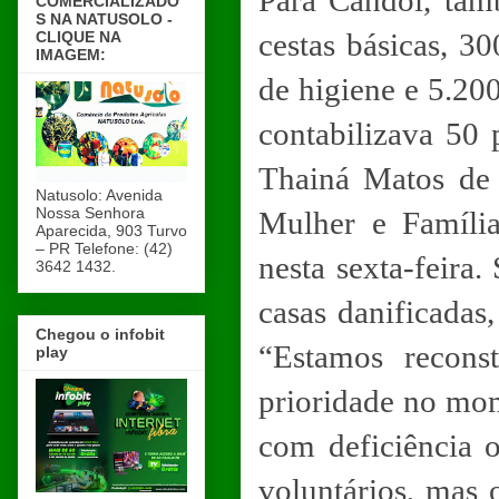
Para Candói, tam
COMERCIALIZADO
S NA NATUSOLO -
cestas básicas, 30
CLIQUE NA
IMAGEM:
de higiene e 5.20
contabilizava 50
Thainá Matos de S
Natusolo: Avenida
Nossa Senhora
Mulher e Famíli
Aparecida, 903 Turvo
– PR Telefone: (42)
nesta sexta-feira.
3642 1432.
casas danificadas
Chegou o infobit
“Estamos recons
play
prioridade no mom
com deficiência 
voluntários, mas 