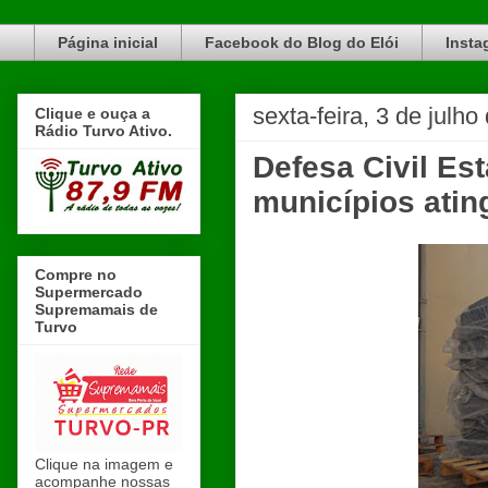
Blog do Elói Turvo e região, faça do nosso Blog um canal de divulgação. www.blogdoeloi.com.br
Página inicial
Facebook do Blog do Elói
Insta
sexta-feira, 3 de julho
Clique e ouça a
Rádio Turvo Ativo.
Defesa Civil Es
municípios atin
Compre no
Supermercado
Supremamais de
Turvo
Clique na imagem e
acompanhe nossas