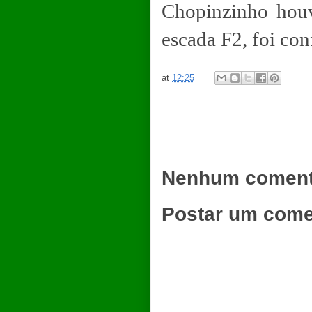
Chopinzinho houv
escada F2, foi co
at
12:25
Nenhum coment
Postar um come