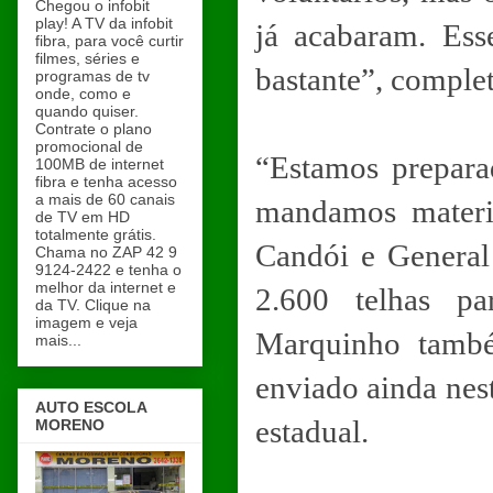
Chegou o infobit
play! A TV da infobit
já acabaram. Ess
fibra, para você curtir
filmes, séries e
bastante”, comple
programas de tv
onde, como e
quando quiser.
Contrate o plano
promocional de
“Estamos prepara
100MB de internet
fibra e tenha acesso
a mais de 60 canais
mandamos materi
de TV em HD
totalmente grátis.
Candói e General
Chama no ZAP 42 9
9124-2422 e tenha o
melhor da internet e
2.600 telhas pa
da TV. Clique na
imagem e veja
Marquinho també
mais...
enviado ainda nes
AUTO ESCOLA
estadual.
MORENO