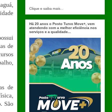
naguá,
Clique e saiba mais...
lidade
Há 20 anos o Posto Turvo Move+, vem
atendendo com a melhor eficiência nos
serviços e a qualidade...
ossui
eas de
cursos
balho,
as de
ísica,
o. São