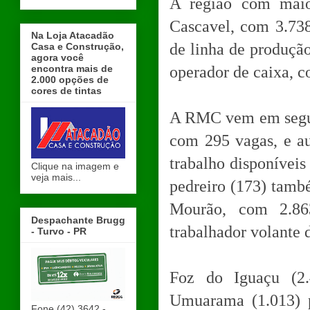
A região com maio
Cascavel, com 3.738
Na Loja Atacadão
de linha de produçã
Casa e Construção,
agora você
encontra mais de
operador de caixa, 
2.000 opções de
cores de tintas
A RMC vem em seguid
com 295 vagas, e au
trabalho disponíveis
Clique na imagem e
veja mais...
pedreiro (173) tam
Mourão, com 2.863
Despachante Brugg
trabalhador volante 
- Turvo - PR
Foz do Iguaçu (2.
Umuarama (1.013) p
Fone (42) 3642 -