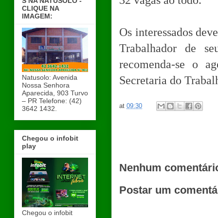
32 vagas ao todo.
S NA NATUSOLO -
CLIQUE NA
IMAGEM:
Os interessados dev
Trabalhador de seu
recomenda-se o ag
Natusolo: Avenida
Secretaria do Trabal
Nossa Senhora
Aparecida, 903 Turvo
– PR Telefone: (42)
at
09:30
3642 1432.
Chegou o infobit
play
Nenhum comentári
Postar um comentá
Chegou o infobit