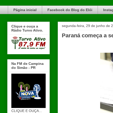
Blog do Elói Turvo e região, faça do nosso Blog um canal de divulgação. www.blogdoeloi.com.br
Página inicial
Facebook do Blog do Elói
Insta
segunda-feira, 29 de junho de 
Clique e ouça a
Rádio Turvo Ativo.
Paraná começa a se
Na FM de Campina
do Simão - PR
CLIQUE E OUÇA...