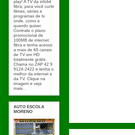
play! A TV da infobit
fibra, para você curtir
filmes, séries e
programas de tv
onde, como e
quando quiser.
Contrate o plano
promocional de
100MB de internet
fibra e tenha acesso
a mais de 60 canais
de TV em HD
totalmente grátis.
Chama no ZAP 42 9
9124-2422 e tenha o
melhor da internet e
da TV. Clique na
imagem e veja
mais...
AUTO ESCOLA
MORENO