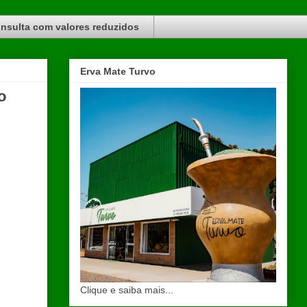
nsulta com valores reduzidos
Erva Mate Turvo
o
Clique e saiba mais...