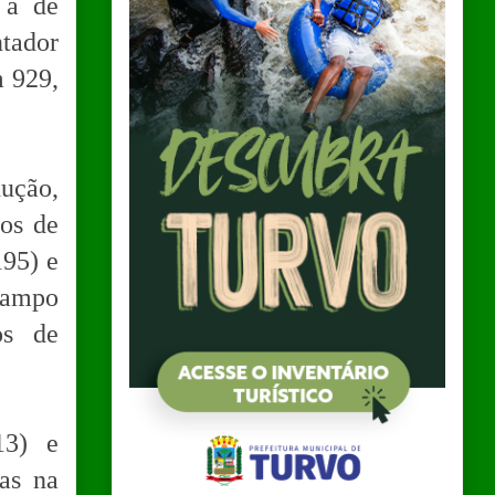
 a de
ntador
m 929,
ução,
tos de
195) e
Campo
os de
13) e
as na