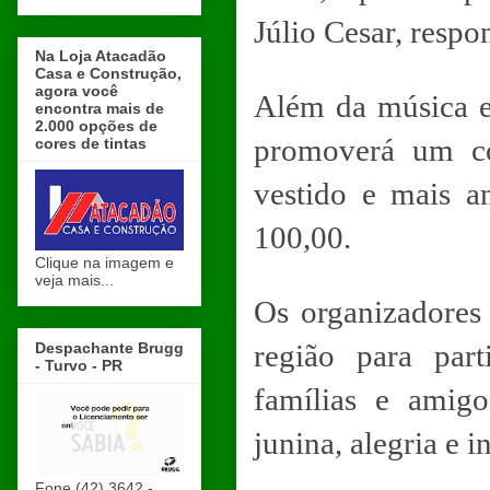
Júlio Cesar, respo
Na Loja Atacadão
Casa e Construção,
agora você
Além da música e 
encontra mais de
2.000 opções de
promoverá um co
cores de tintas
vestido e mais 
100,00.
Clique na imagem e
veja mais...
Os organizadores
região para par
Despachante Brugg
- Turvo - PR
famílias e amig
junina, alegria e 
Fone (42) 3642 -