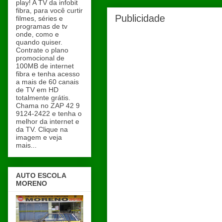
play! A TV da infobit
fibra, para você curtir
Publicidade
filmes, séries e
programas de tv
onde, como e
quando quiser.
Contrate o plano
promocional de
100MB de internet
fibra e tenha acesso
a mais de 60 canais
de TV em HD
totalmente grátis.
Chama no ZAP 42 9
9124-2422 e tenha o
melhor da internet e
da TV. Clique na
imagem e veja
mais...
AUTO ESCOLA
MORENO