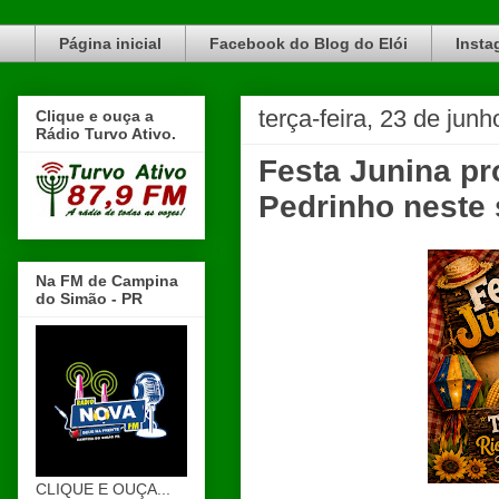
Blog do Elói Turvo e região, faça do nosso Blog um canal de divulgação. www.blogdoeloi.com.br
Página inicial
Facebook do Blog do Elói
Insta
terça-feira, 23 de jun
Clique e ouça a
Rádio Turvo Ativo.
Festa Junina p
Pedrinho neste 
Na FM de Campina
do Simão - PR
CLIQUE E OUÇA...