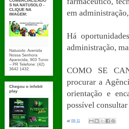
farmacêutico, téc
COMERCIALIZADO
S NA NATUSOLO -
CLIQUE NA
em administração, 
IMAGEM:
Há oportunidades
administração, mar
Natusolo: Avenida
Nossa Senhora
Aparecida, 903 Turvo
– PR Telefone: (42)
COMO SE CAND
3642 1432.
procurar a Agênc
Chegou o infobit
play
orientação e en
possível consultar
at
09:11