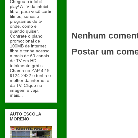
Chegou o infobit
play! A TV da infobit
fibra, para você curtir
filmes, séries e
programas de tv
onde, como e
quando quiser.
Nenhum coment
Contrate o plano
promocional de
100MB de internet
Postar um come
fibra e tenha acesso
a mais de 60 canais
de TV em HD
totalmente grátis.
Chama no ZAP 42 9
9124-2422 e tenha o
melhor da internet e
da TV. Clique na
imagem e veja
mais...
AUTO ESCOLA
MORENO