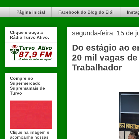
Blog do Elói Turvo e região, faça do nosso Blog um canal de divulgação. www.blogdoeloi.com.br
Página inicial
Facebook do Blog do Elói
Insta
segunda-feira, 15 de 
Clique e ouça a
Rádio Turvo Ativo.
Do estágio ao e
20 mil vagas d
Trabalhador
Compre no
Supermercado
Supremamais de
Turvo
Clique na imagem e
acompanhe nossas