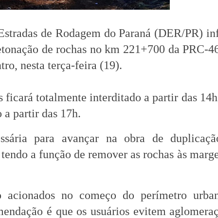
Estradas de Rodagem do Paraná (DER/PR) in
detonação de rochas no km 221+700 da PRC-4
ro, nesta terça-feira (19).
 ficará totalmente interditado a partir das 14
 a partir das 17h.
ssária para avançar na obra de duplicaç
 tendo a função de remover as rochas às marg
ão acionados no começo do perímetro urba
mendação é que os usuários evitem aglomera