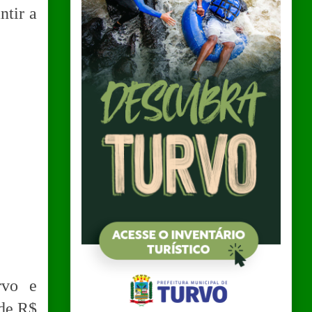
ntir a
rvo e
 de R$