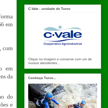
C.Vale - unidade de Turvo
forma
66 em
h, com
Clique na imagem e converse com um de
nossos atendentes...
ão em
ens da
Conheça Turvo...
no do
ções e