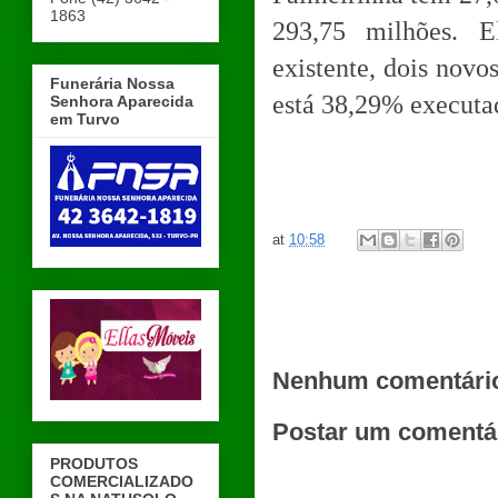
1863
293,75 milhões. E
existente, dois novo
Funerária Nossa
está 38,29% executa
Senhora Aparecida
em Turvo
at
10:58
Nenhum comentári
Postar um comentá
PRODUTOS
COMERCIALIZADO