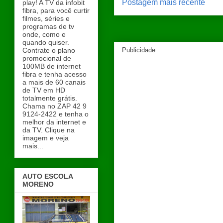
Postagem mais recente
play! A TV da infobit
fibra, para você curtir
filmes, séries e
programas de tv
onde, como e
quando quiser.
Contrate o plano
Publicidade
promocional de
100MB de internet
fibra e tenha acesso
a mais de 60 canais
de TV em HD
totalmente grátis.
Chama no ZAP 42 9
9124-2422 e tenha o
melhor da internet e
da TV. Clique na
imagem e veja
mais...
AUTO ESCOLA
MORENO