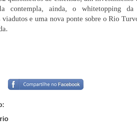
la contempla, ainda, o whitetopping da 
s viadutos e uma nova ponte sobre o Rio Turv
da.
o:
rio