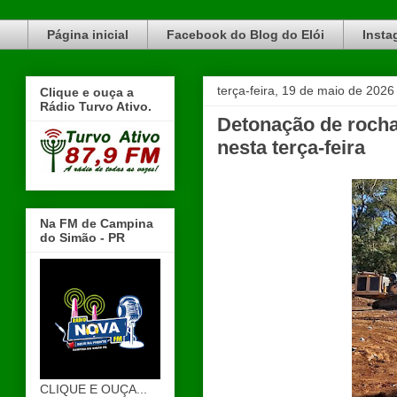
Blog do Elói Turvo e região, faça do nosso Blog um canal de divulgação. www.blogdoeloi.com.br
Página inicial
Facebook do Blog do Elói
Insta
terça-feira, 19 de maio de 2026
Clique e ouça a
Rádio Turvo Ativo.
Detonação de rocha
nesta terça-feira
Na FM de Campina
do Simão - PR
CLIQUE E OUÇA...