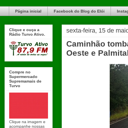
Blog do Elói Turvo e região, faça do nosso Blog um canal de divulgação. www.blogdoeloi.com.br
Página inicial
Facebook do Blog do Elói
Insta
sexta-feira, 15 de mai
Clique e ouça a
Rádio Turvo Ativo.
Caminhão tomba
Oeste e Palmita
Compre no
Supermercado
Supremamais de
Turvo
Clique na imagem e
acompanhe nossas