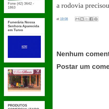
Fone (42) 3642 -
a rodovia precisou
1863
at
19:08
Funerária Nossa
Senhora Aparecida
em Turvo
Nenhum coment
Postar um come
PRODUTOS