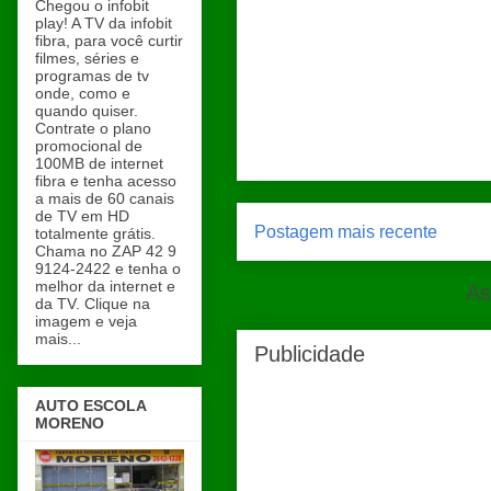
Chegou o infobit
play! A TV da infobit
fibra, para você curtir
filmes, séries e
programas de tv
onde, como e
quando quiser.
Contrate o plano
promocional de
100MB de internet
fibra e tenha acesso
a mais de 60 canais
de TV em HD
Postagem mais recente
totalmente grátis.
Chama no ZAP 42 9
9124-2422 e tenha o
melhor da internet e
As
da TV. Clique na
imagem e veja
mais...
Publicidade
AUTO ESCOLA
MORENO