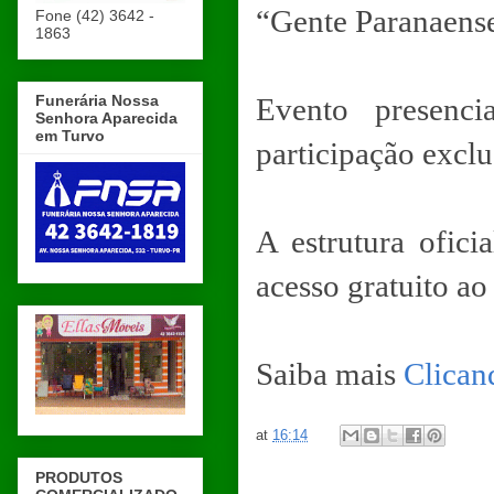
“Gente Paranaense
Fone (42) 3642 -
1863
Funerária Nossa
Evento presenc
Senhora Aparecida
em Turvo
participação excl
A estrutura ofici
acesso gratuito ao
Saiba mais
Clicand
at
16:14
PRODUTOS