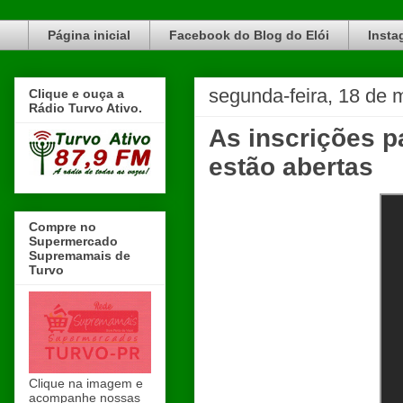
Blog do Elói Turvo e região, faça do nosso Blog um canal de divulgação. www.blogdoeloi.com.br
Página inicial
Facebook do Blog do Elói
Insta
segunda-feira, 18 de 
Clique e ouça a
Rádio Turvo Ativo.
As inscrições p
estão abertas
Compre no
Supermercado
Supremamais de
Turvo
Clique na imagem e
acompanhe nossas