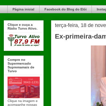
Blog do Elói Turvo e região, faça do nosso Blog um canal de divulgação. www.blogdoeloi.com.br
Página inicial
Facebook do Blog do Elói
Insta
terça-feira, 18 de no
Clique e ouça a
Rádio Turvo Ativo.
Ex-primeira-dam
Compre no
Supermercado
Supremamais de
Turvo
Clique na imagem e
acompanhe nossas