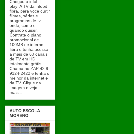
Chegou o infobit
play! A TV da infobit
fibra, para você curtir
filmes, séries e
programas de tv
onde, como e
quando quiser.
Contrate o plano
promocional de
100MB de internet
fibra e tenha acesso
a mais de 60 canais
de TV em HD
totalmente grátis.
Chama no ZAP 42 9
9124-2422 e tenha o
melhor da internet e
da TV. Clique na
imagem e veja
mais...
AUTO ESCOLA
MORENO