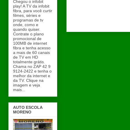
Chegou o infobit
play! A TV da infobit
fibra, para você curtir
filmes, séries e
programas de tv
onde, como e
quando quiser.
Contrate o plano
promocional de
100MB de internet
fibra e tenha acesso
a mais de 60 canais
de TV em HD
totalmente grátis.
Chama no ZAP 42 9
9124-2422 e tenha o
melhor da internet e
da TV. Clique na
imagem e veja
mais...
AUTO ESCOLA
MORENO