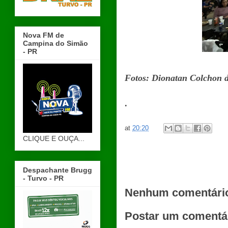
Nova FM de
Campina do Simão
- PR
Fotos: Dionatan Colchon 
.
at
20:20
CLIQUE E OUÇA...
Despachante Brugg
- Turvo - PR
Nenhum comentári
Postar um comentá