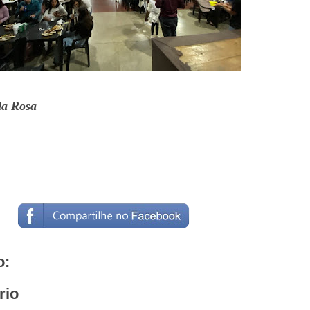
da Rosa
o:
rio