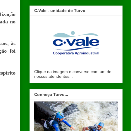
C.Vale - unidade de Turvo
lização
cada no
sos, às
ção foi
Clique na imagem e converse com um de
pírito
nossos atendentes...
Conheça Turvo...