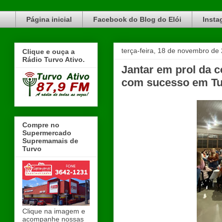
Blog do Elói Turvo e região, faça do nosso Blog um canal de divulgação. www.blogdoeloi.com.br
Página inicial
Facebook do Blog do Elói
Insta
terça-feira, 18 de novembro de
Clique e ouça a
Rádio Turvo Ativo.
Jantar em prol da c
com sucesso em T
Compre no
Supermercado
Supremamais de
Turvo
Clique na imagem e
acompanhe nossas