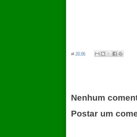
at
20:06
Nenhum coment
Postar um come