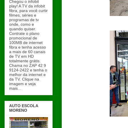
Chegou o infobit
play! A TV da infobit
fibra, para você curtir
filmes, séries e
programas de tv
onde, como e
quando quiser.
Contrate o plano
promocional de
100MB de internet
fibra e tenha acesso
a mais de 60 canais
de TV em HD
totalmente grátis.
Chama no ZAP 42 9
9124-2422 e tenha o
melhor da internet e
da TV. Clique na
imagem e veja
mais...
AUTO ESCOLA
MORENO