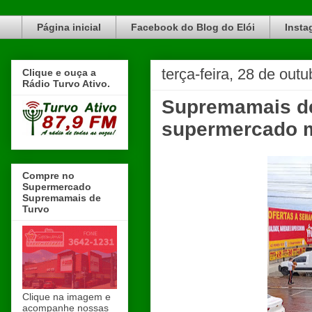
Blog do Elói Turvo e região, faça do nosso Blog um canal de divulgação. www.blogdoeloi.com.br
Página inicial
Facebook do Blog do Elói
Insta
terça-feira, 28 de out
Clique e ouça a
Rádio Turvo Ativo.
Supremamais de
supermercado m
Compre no
Supermercado
Supremamais de
Turvo
Clique na imagem e
acompanhe nossas