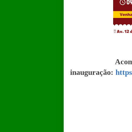
Acom
inauguração:
http