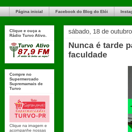
Blog do Elói Turvo e região, faça do nosso Blog um canal de divulgação. www.blogdoeloi.com.br
Página inicial
Facebook do Blog do Elói
Insta
sábado, 18 de outubr
Clique e ouça a
Rádio Turvo Ativo.
Nunca é tarde p
faculdade
Compre no
Supermercado
Supremamais de
Turvo
Clique na imagem e
acompanhe nossas