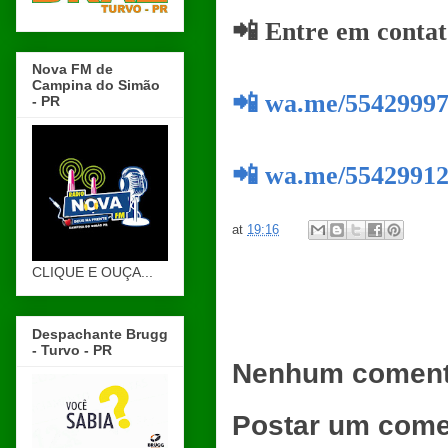
📲 Entre em contat
Nova FM de
Campina do Simão
📲 wa.me/5542999
- PR
📲 wa.me/5542991
at
19:16
CLIQUE E OUÇA...
Despachante Brugg
- Turvo - PR
Nenhum coment
Postar um come