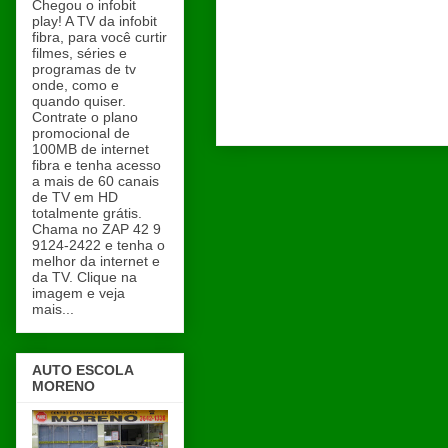
Chegou o infobit
play! A TV da infobit
fibra, para você curtir
filmes, séries e
programas de tv
onde, como e
quando quiser.
Contrate o plano
promocional de
100MB de internet
fibra e tenha acesso
a mais de 60 canais
de TV em HD
totalmente grátis.
Chama no ZAP 42 9
9124-2422 e tenha o
melhor da internet e
da TV. Clique na
imagem e veja
mais...
AUTO ESCOLA
MORENO