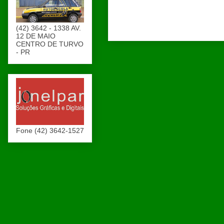
(42) 3642 - 1338 AV.
12 DE MAIO
CENTRO DE TURVO
- PR
Fone (42) 3642-1527