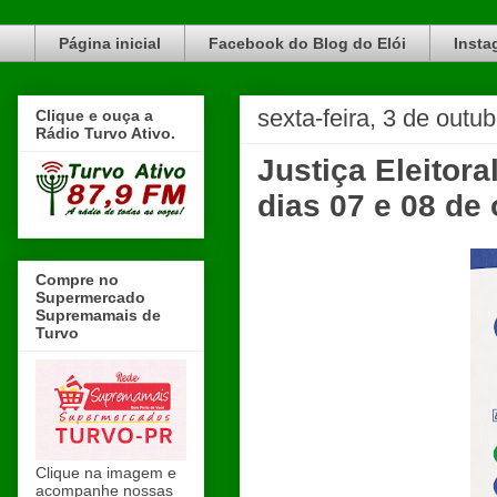
Blog do Elói Turvo e região, faça do nosso Blog um canal de divulgação. www.blogdoeloi.com.br
Página inicial
Facebook do Blog do Elói
Insta
sexta-feira, 3 de outu
Clique e ouça a
Rádio Turvo Ativo.
Justiça Eleitor
dias 07 e 08 de
Compre no
Supermercado
Supremamais de
Turvo
Clique na imagem e
acompanhe nossas