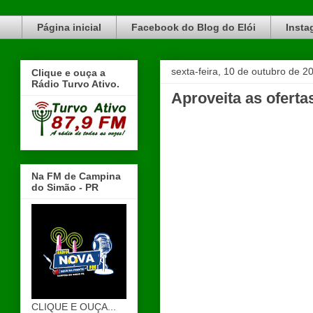
Blog do Elói Turvo e região, faça do nosso Blog um canal de divulgação. www.blogdoeloi.com.br
Página inicial
Facebook do Blog do Elói
Insta
sexta-feira, 10 de outubro de 2
Clique e ouça a
Rádio Turvo Ativo.
Aproveita as oferta
Na FM de Campina
do Simão - PR
CLIQUE E OUÇA...