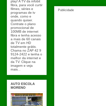
play! A TV da infobit
fibra, para você curtir
filmes, séries e
Publicidade
programas de tv
onde, como e
quando quiser.
Contrate o plano
promocional de
100MB de internet
fibra e tenha acesso
a mais de 60 canais
de TV em HD
totalmente grátis.
Chama no ZAP 42 9
9124-2422 e tenha o
melhor da internet e
da TV. Clique na
imagem e veja
mais...
AUTO ESCOLA
MORENO