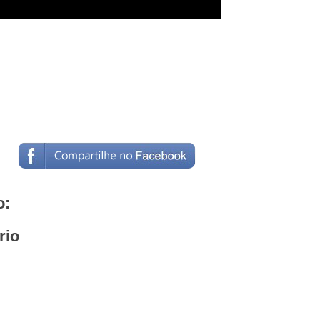
o:
rio