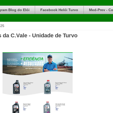
gram Blog do Elói
Facebook Helói Turvo
Med-Prev - Co
025
s da C.Vale - Unidade de Turvo