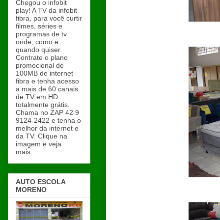
Chegou o infobit
play! A TV da infobit
fibra, para você curtir
filmes, séries e
programas de tv
onde, como e
quando quiser.
Contrate o plano
promocional de
100MB de internet
fibra e tenha acesso
a mais de 60 canais
de TV em HD
totalmente grátis.
Chama no ZAP 42 9
9124-2422 e tenha o
melhor da internet e
da TV. Clique na
imagem e veja
mais...
AUTO ESCOLA
MORENO