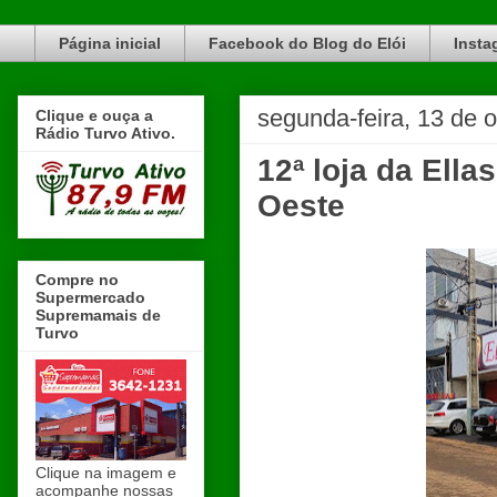
Blog do Elói Turvo e região, faça do nosso Blog um canal de divulgação. www.blogdoeloi.com.br
Página inicial
Facebook do Blog do Elói
Insta
segunda-feira, 13 de 
Clique e ouça a
Rádio Turvo Ativo.
12ª loja da Ell
Oeste
Compre no
Supermercado
Supremamais de
Turvo
Clique na imagem e
acompanhe nossas