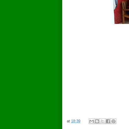
at
18:39