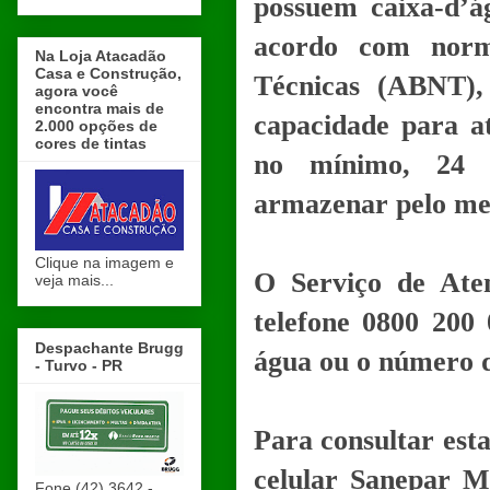
possuem caixa-d’á
acordo com norm
Na Loja Atacadão
Casa e Construção,
Técnicas (ABNT),
agora você
encontra mais de
capacidade para a
2.000 opções de
cores de tintas
no mínimo, 24 h
armazenar pelo men
Clique na imagem e
O Serviço de Aten
veja mais...
telefone 0800 200
Despachante Brugg
água ou o número d
- Turvo - PR
Para consultar esta
celular Sanepar M
Fone (42) 3642 -