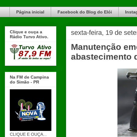
Blog do Elói Turvo e região, faça do nosso Blog um canal de divulgação. www.blogdoeloi.com.br
Página inicial
Facebook do Blog do Elói
Insta
sexta-feira, 19 de se
Clique e ouça a
Rádio Turvo Ativo.
Manutenção eme
abastecimento d
Na FM de Campina
do Simão - PR
CLIQUE E OUÇA...