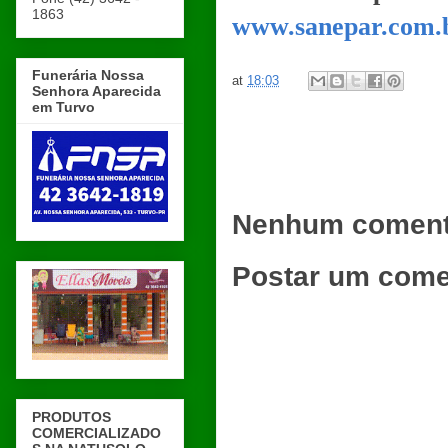
1863
www.sanepar.com.
Funerária Nossa
at
18:03
Senhora Aparecida
em Turvo
Nenhum coment
Postar um come
PRODUTOS
COMERCIALIZADO