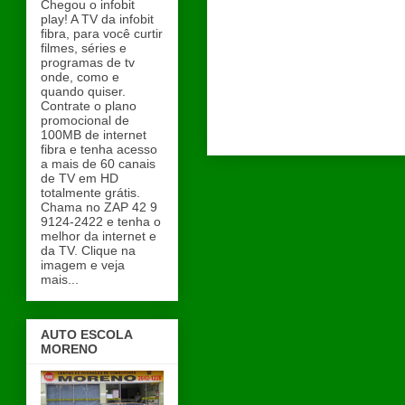
Chegou o infobit
play! A TV da infobit
fibra, para você curtir
filmes, séries e
programas de tv
onde, como e
quando quiser.
Contrate o plano
promocional de
100MB de internet
fibra e tenha acesso
a mais de 60 canais
de TV em HD
totalmente grátis.
Chama no ZAP 42 9
9124-2422 e tenha o
melhor da internet e
da TV. Clique na
imagem e veja
mais...
AUTO ESCOLA
MORENO