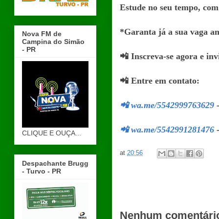
Estude no seu tempo, com 
*Garanta já a sua vaga an
Nova FM de
Campina do Simão
- PR
📲 Inscreva-se agora e inv
📲 Entre em contato:
📲 wa.me/5542999763629
📲 wa.me/5542991281476
-
CLIQUE E OUÇA...
at
20:56
Despachante Brugg
- Turvo - PR
Nenhum comentári