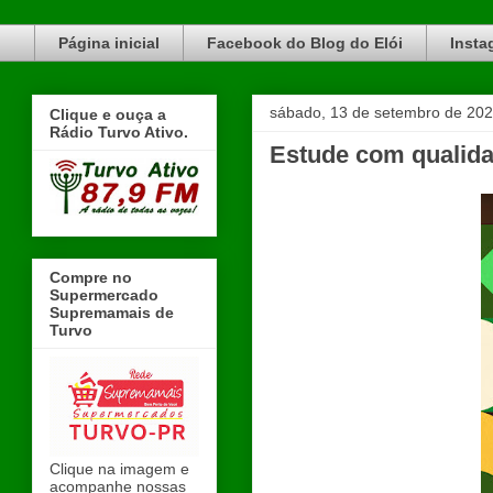
Blog do Elói Turvo e região, faça do nosso Blog um canal de divulgação. www.blogdoeloi.com.br
Página inicial
Facebook do Blog do Elói
Insta
sábado, 13 de setembro de 20
Clique e ouça a
Rádio Turvo Ativo.
Estude com qualida
Compre no
Supermercado
Supremamais de
Turvo
Clique na imagem e
acompanhe nossas