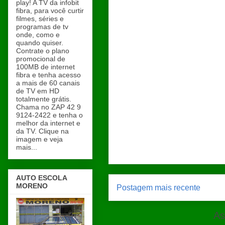
play! A TV da infobit
fibra, para você curtir
filmes, séries e
programas de tv
onde, como e
quando quiser.
Contrate o plano
promocional de
100MB de internet
fibra e tenha acesso
a mais de 60 canais
de TV em HD
totalmente grátis.
Chama no ZAP 42 9
9124-2422 e tenha o
melhor da internet e
da TV. Clique na
imagem e veja
mais...
AUTO ESCOLA
MORENO
Postagem mais recente
As