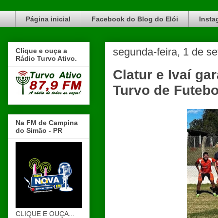
Blog do Elói Turvo e região, faça do nosso Blog um canal de divulgação. www.blogdoeloi.com.br
Página inicial
Facebook do Blog do Elói
Insta
segunda-feira, 1 de s
Clique e ouça a
Rádio Turvo Ativo.
Clatur e Ivaí g
Turvo de Futebo
Na FM de Campina
do Simão - PR
CLIQUE E OUÇA...