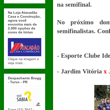
na semifinal.
Na Loja Atacadão
Casa e Construção,
agora você
No próximo domi
encontra mais de
2.000 opções de
semifinalistas. Con
cores de tintas
- Esporte Clube Id
Clique na imagem e
veja mais...
- Jardim Vitória
x
J
Despachante Brugg
- Turvo - PR
Fone (42) 3642 -