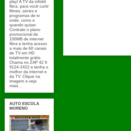
play! A TV da infobit
fibra, para você curtir
filmes, séries e
programas de tv
onde, como e
quando quiser.
Contrate o plano
promocional de
100MB de internet
fibra e tenha acesso
a mais de 60 canais
de TV em HD
totalmente grátis.
Chama no ZAP 42 9
9124-2422 e tenha o
melhor da internet e
da TV. Clique na
imagem e veja
mais...
AUTO ESCOLA
MORENO