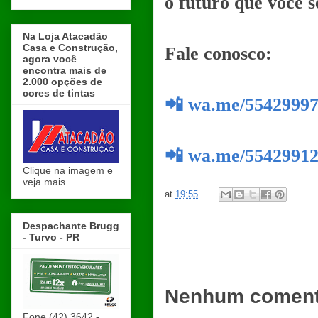
o futuro que você 
Na Loja Atacadão
Casa e Construção,
Fale conosco:
agora você
encontra mais de
2.000 opções de
cores de tintas
📲 wa.me/5542999
📲 wa.me/5542991
Clique na imagem e
veja mais...
at
19:55
Despachante Brugg
- Turvo - PR
Nenhum coment
Fone (42) 3642 -