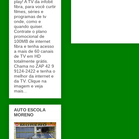
play! A TV da infobit
fibra, para você curtir
filmes, séries e
programas de tv
onde, como e
quando quiser.
Contrate o plano
promocional de
100MB de internet
fibra e tenha acesso
a mais de 60 canais
de TV em HD
totalmente grátis.
Chama no ZAP 42 9
9124-2422 e tenha o
melhor da internet e
da TV. Clique na
imagem e veja
mais...
AUTO ESCOLA
MORENO