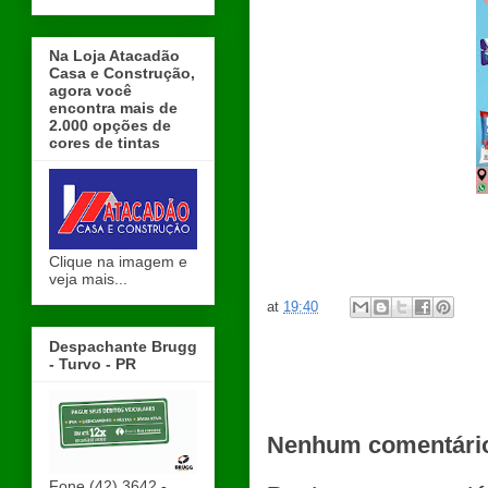
Na Loja Atacadão
Casa e Construção,
agora você
encontra mais de
2.000 opções de
cores de tintas
Clique na imagem e
veja mais...
at
19:40
Despachante Brugg
- Turvo - PR
Nenhum comentári
Fone (42) 3642 -