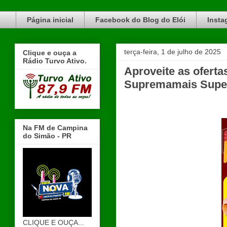
Blog do Elói Turvo e região, faça do nosso Blog um canal de divulgação. www.blogdoeloi.com.br
Página inicial
Facebook do Blog do Elói
Insta
terça-feira, 1 de julho de 2025
Clique e ouça a
Rádio Turvo Ativo.
Aproveite as oferta
Supremamais Supe
Na FM de Campina
do Simão - PR
CLIQUE E OUÇA...