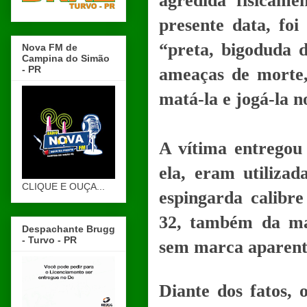
agredida fisicame
presente data, fo
“preta, bigoduda d
Nova FM de
Campina do Simão
- PR
ameaças de morte,
matá-la e jogá-la no
A vítima entregou 
ela, eram utiliza
CLIQUE E OUÇA...
espingarda calibr
32, também da ma
Despachante Brugg
- Turvo - PR
sem marca aparent
Diante dos fatos, 