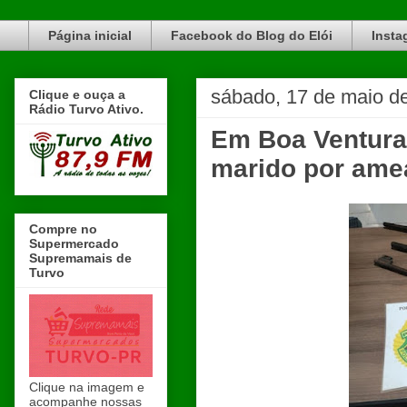
Blog do Elói Turvo e região, faça do nosso Blog um canal de divulgação. www.blogdoeloi.com.br
Página inicial
Facebook do Blog do Elói
Insta
sábado, 17 de maio d
Clique e ouça a
Rádio Turvo Ativo.
Em Boa Ventura
marido por amea
Compre no
Supermercado
Supremamais de
Turvo
Clique na imagem e
acompanhe nossas