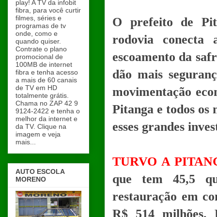
play! A TV da infobit
fibra, para você curtir
filmes, séries e
O prefeito de Pi
programas de tv
onde, como e
rodovia conecta 
quando quiser.
Contrate o plano
escoamento da safr
promocional de
100MB de internet
dão mais seguranç
fibra e tenha acesso
a mais de 60 canais
de TV em HD
movimentação econ
totalmente grátis.
Chama no ZAP 42 9
Pitanga e todos os
9124-2422 e tenha o
melhor da internet e
esses grandes inves
da TV. Clique na
imagem e veja
mais...
TURVO A PITAN
AUTO ESCOLA
que tem 45,5 qu
MORENO
restauração em co
R$ 514 milhões. 