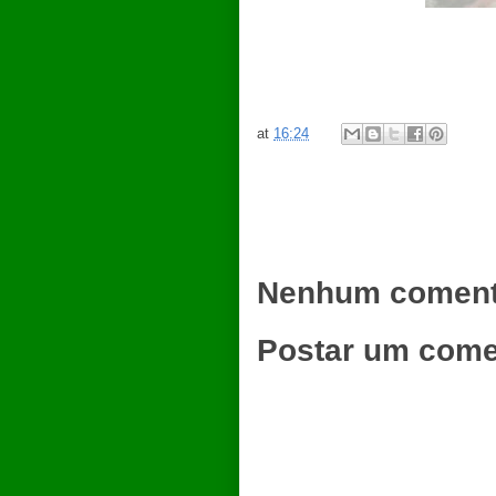
at
16:24
Nenhum coment
Postar um come