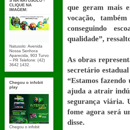
S NA NATUSOLO -
CLIQUE NA
que geram mais e
IMAGEM:
vocação, também 
conseguindo esc
qualidade”, ressalt
Natusolo: Avenida
Nossa Senhora
Aparecida, 903 Turvo
As obras represent
– PR Telefone: (42)
3642 1432.
secretário estadual
“Estamos fazendo u
Chegou o infobit
play
ajuda a atrair indú
segurança viária.
fome agora será u
disse.
Chegou o infobit