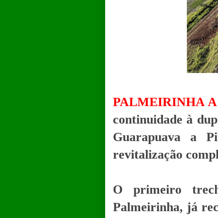
PALMEIRINHA 
continuidade à dup
Guarapuava a Pi
revitalização compl
O primeiro trec
Palmeirinha, já re