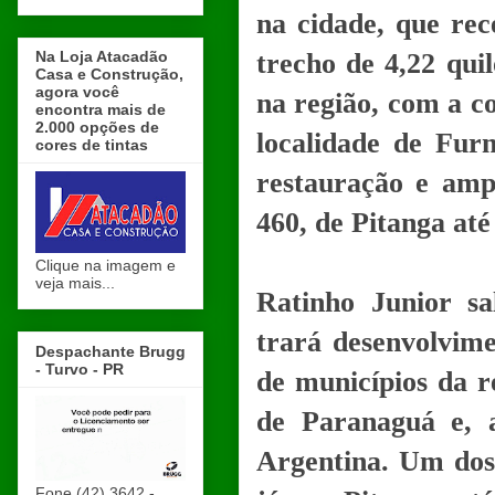
na cidade, que re
Na Loja Atacadão
trecho de 4,22 qui
Casa e Construção,
agora você
na região, com a c
encontra mais de
2.000 opções de
localidade de Fur
cores de tintas
restauração e amp
460, de Pitanga at
Clique na imagem e
veja mais...
Ratinho Junior sa
trará desenvolvim
Despachante Brugg
- Turvo - PR
de municípios da r
de Paranaguá e, 
Argentina. Um dos 
Fone (42) 3642 -