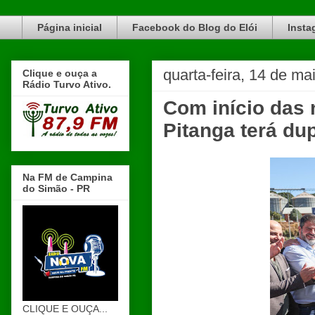
Blog do Elói Turvo e região, faça do nosso Blog um canal de divulgação. www.blogdoeloi.com.br
Página inicial
Facebook do Blog do Elói
Insta
quarta-feira, 14 de ma
Clique e ouça a
Rádio Turvo Ativo.
Com início das
Pitanga terá du
Na FM de Campina
do Simão - PR
CLIQUE E OUÇA...