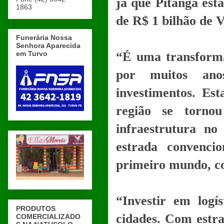
já que Pitanga est
1863
de R$ 1 bilhão de 
Funerária Nossa
Senhora Aparecida
em Turvo
“É uma transforma
por muitos anos
investimentos. Est
região se torno
infraestrutura n
estrada convenci
primeiro mundo, c
“Investir em logí
PRODUTOS
cidades. Com estra
COMERCIALIZADO