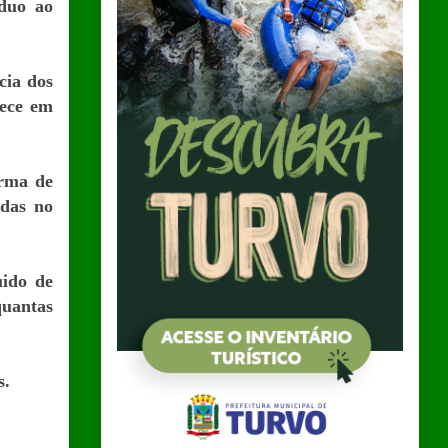
íduo ao
cia dos
nece em
arma de
idas no
uido de
quantas
s.