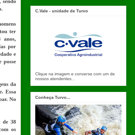
, sendo
o.
C.Vale - unidade de Turvo
 homens
tou ter
8 anos,
das por
rdado e
e posse
Clique na imagem e converse com um de
nossos atendentes...
gens da
e. Essa
Conheça Turvo...
bar. No
a de 38
 com os