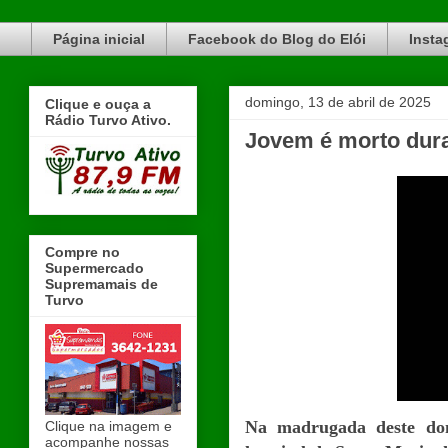
Blog do Elói Turvo e região, faça do nosso Blog um canal de divulgação. www.blogdoeloi.com.br
Página inicial
Facebook do Blog do Elói
Insta
domingo, 13 de abril de 2025
Clique e ouça a
Rádio Turvo Ativo.
Jovem é morto dura
Compre no
Supermercado
Supremamais de
Turvo
Na madrugada deste domi
Clique na imagem e
acompanhe nossas