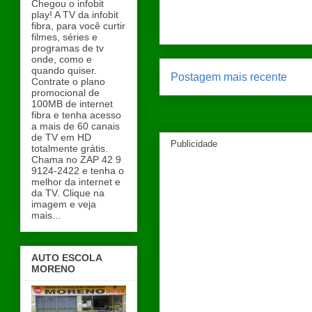
Chegou o infobit
play! A TV da infobit
fibra, para você curtir
filmes, séries e
programas de tv
onde, como e
quando quiser.
Postagem mais recente
Contrate o plano
promocional de
100MB de internet
fibra e tenha acesso
a mais de 60 canais
de TV em HD
Publicidade
totalmente grátis.
Chama no ZAP 42 9
9124-2422 e tenha o
melhor da internet e
da TV. Clique na
imagem e veja
mais...
AUTO ESCOLA
MORENO