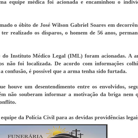
Uma equipe médica foi acionada e encaminhou o indiv
rmado o óbito de José Wilson Gabriel Soares em decorrên
e ter realizado os disparos, o homem de 56 anos, perma
pe do Instituto Médico Legal (IML) foram acionadas. A 
ros não foi localizada. De acordo com informações colh
 a confusão, é possível que a arma tenha sido furtada.
ue houve um desentendimento entre os envolvidos, seg
orém não souberam informar a motivação da briga nem 
nflito.
 equipe da Polícia Civil para as devidas providências legai