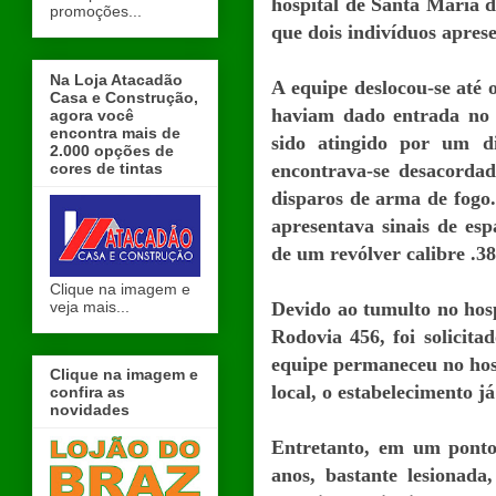
hospital de Santa Maria d
promoções...
que dois indivíduos apres
Na Loja Atacadão
A equipe deslocou-se até 
Casa e Construção,
haviam dado entrada no h
agora você
encontra mais de
sido atingido por um di
2.000 opções de
cores de tintas
encontrava-se desacordad
disparos de arma de fogo.
apresentava sinais de es
de um revólver calibre .38
Clique na imagem e
veja mais...
Devido ao tumulto no hosp
Rodovia 456, foi solicit
equipe permaneceu no hosp
Clique na imagem e
local, o estabelecimento j
confira as
novidades
Entretanto, em um ponto
anos, bastante lesionad