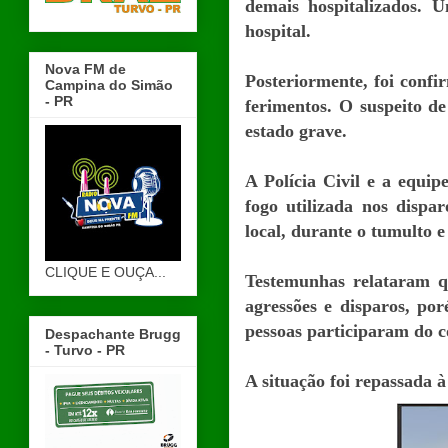
demais hospitalizados. 
hospital.
Nova FM de
Posteriormente, foi confi
Campina do Simão
- PR
ferimentos. O suspeito d
estado grave.
A Polícia Civil e a equi
fogo utilizada nos dispa
local, durante o tumulto e
CLIQUE E OUÇA...
Testemunhas relataram q
agressões e disparos, p
pessoas participaram do co
Despachante Brugg
- Turvo - PR
A situação foi repassada à