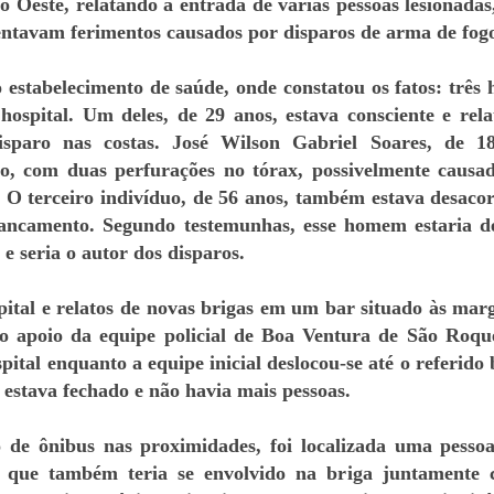
o Oeste, relatando a entrada de várias pessoas lesionadas
entavam ferimentos causados por disparos de arma de fog
o estabelecimento de saúde, onde constatou os fatos: três
ospital. Um deles, de 29 anos, estava consciente e rela
sparo nas costas. José Wilson Gabriel Soares, de 1
o, com duas perfurações no tórax, possivelmente causa
 O terceiro indivíduo, de 56 anos, também estava desaco
pancamento. Segundo testemunhas, esse homem estaria d
 e seria o autor dos disparos.
ital e relatos de novas brigas em um bar situado às mar
ado apoio da equipe policial de Boa Ventura de São Roqu
ital enquanto a equipe inicial deslocou-se até o referido 
á estava fechado e não havia mais pessoas.
 de ônibus nas proximidades, foi localizada uma pesso
a, que também teria se envolvido na briga juntamente