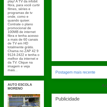
play! A TV da infobit
fibra, para você curtir
filmes, séries e
programas de tv
onde, como e
quando quiser.
Contrate o plano
promocional de
100MB de internet
fibra e tenha acesso
a mais de 60 canais
de TV em HD
totalmente grátis.
Chama no ZAP 42 9
9124-2422 e tenha o
melhor da internet e
da TV. Clique na
imagem e veja
mais...
Postagem mais recente
AUTO ESCOLA
As
MORENO
Publicidade