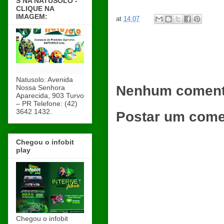
S NA NATUSOLO -
CLIQUE NA
IMAGEM:
at
14:07
Natusolo: Avenida
Nenhum coment
Nossa Senhora
Aparecida, 903 Turvo
– PR Telefone: (42)
3642 1432.
Postar um come
Chegou o infobit
play
Chegou o infobit