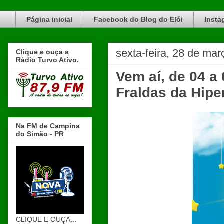
Blog do Elói Turvo e região, faça do nosso Blog um canal de divulgação. www.blogdoeloi.com.br
Página inicial
Facebook do Blog do Elói
Insta
sexta-feira, 28 de ma
Clique e ouça a
Rádio Turvo Ativo.
Vem aí, de 04 a 
Fraldas da Hipe
Na FM de Campina
do Simão - PR
CLIQUE E OUÇA...