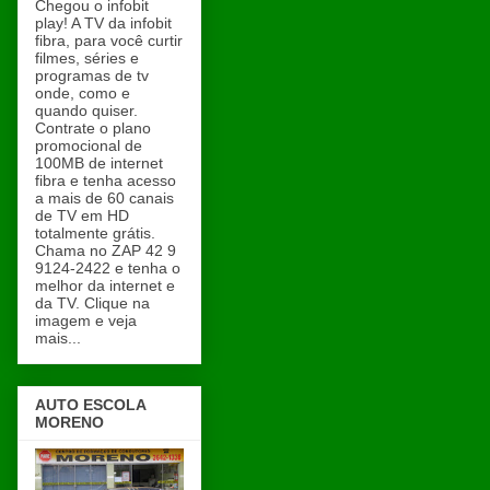
Chegou o infobit
play! A TV da infobit
fibra, para você curtir
filmes, séries e
programas de tv
onde, como e
quando quiser.
Contrate o plano
promocional de
100MB de internet
fibra e tenha acesso
a mais de 60 canais
de TV em HD
totalmente grátis.
Chama no ZAP 42 9
9124-2422 e tenha o
melhor da internet e
da TV. Clique na
imagem e veja
mais...
AUTO ESCOLA
MORENO