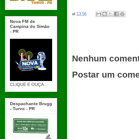
at
13:56
Nova FM de
Campina do Simão
- PR
Nenhum coment
Postar um come
CLIQUE E OUÇA...
Despachante Brugg
- Turvo - PR