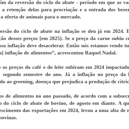
im da reversão do ciclo do abate - período em que as va
s a retenção delas para procriação e a entrada dos beze
a oferta de animais para o mercado.
rsão do ciclo de abate na inflação se deu já em 2024. 
ção desses preços [em 2025]. Se o preço da carne subiu c
sa inflação deve desacelerar. Então nós estamos vendo tu
] inflação de alimentos”, acrescentou Raquel Nadal.
e os preços do café e do leite subiram em 2024 impactado
o segundo semestre do ano. Já a inflação no preço da 
ido ao greening, doença que prejudica a produção de cítric
s de alimentos no ano passado, de acordo com a subsecr
o do ciclo de abate de bovino, de agosto em diante. A q
escimento das exportações em 2024, levou a uma alta de 
bovinas.