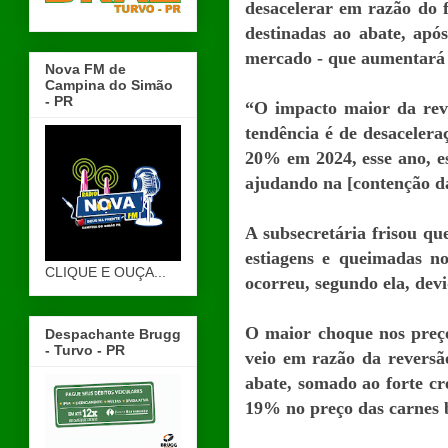
desacelerar em razão do f
destinadas ao abate, apó
mercado - que aumentará 
Nova FM de
Campina do Simão
- PR
“O impacto maior da reve
tendência é de desacelera
20% em 2024, esse ano, es
ajudando na [contenção da
A subsecretária frisou qu
estiagens e queimadas n
CLIQUE E OUÇA...
ocorreu, segundo ela, dev
O maior choque nos preço
Despachante Brugg
- Turvo - PR
veio em razão da reversã
abate, somado ao forte cr
19% no preço das carnes 