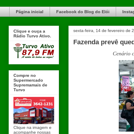
Blog do Elói Turvo e região, faça do nosso Blog um canal de divulgação. www.blogdoeloi.com.br
Página inicial
Facebook do Blog do Elói
Insta
sexta-feira, 14 de fevereiro de 
Clique e ouça a
Rádio Turvo Ativo.
Fazenda prevê queda
Cenário c
Compre no
Supermercado
Supremamais de
Turvo
Clique na imagem e
acompanhe nossas