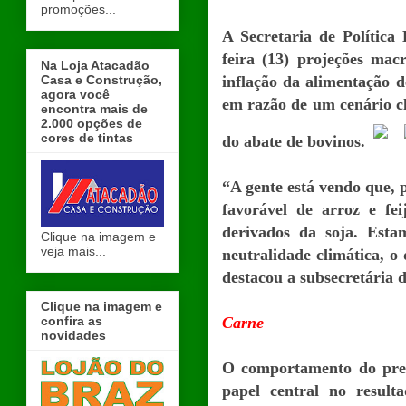
promoções...
A Secretaria de Política
feira (13) projeções ma
Na Loja Atacadão
Casa e Construção,
inflação da alimentação d
agora você
em razão de um cenário c
encontra mais de
2.000 opções de
cores de tintas
do abate de bovinos.
“A gente está vendo que, 
favorável de arroz e fei
derivados da soja. Est
Clique na imagem e
veja mais...
neutralidade climática, o 
destacou a subsecretária 
Clique na imagem e
confira as
Carne
novidades
O comportamento do preç
papel central no result