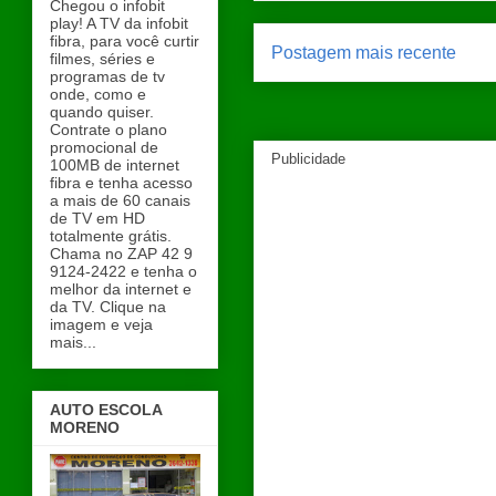
Chegou o infobit
play! A TV da infobit
fibra, para você curtir
Postagem mais recente
filmes, séries e
programas de tv
onde, como e
quando quiser.
Contrate o plano
promocional de
Publicidade
100MB de internet
fibra e tenha acesso
a mais de 60 canais
de TV em HD
totalmente grátis.
Chama no ZAP 42 9
9124-2422 e tenha o
melhor da internet e
da TV. Clique na
imagem e veja
mais...
AUTO ESCOLA
MORENO