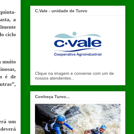
C.Vale - unidade de Turvo
quinta-
asta, a
almente
do ciclo
a muito
inosas,
Clique na imagem e converse com um de
o é de
nossos atendentes...
utras”,
Conheça Turvo...
terá um
 deverá