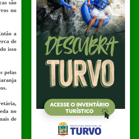
cas são
rros no
Então a
erca de
do isso
s pelas
laranja
os.
etária,
ueda no
mais de