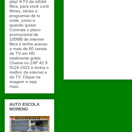
play! A TV da infobit
fibra, para você curtir
filmes, séries e
programas de tv
onde, como e
quando quiser.
Contrate o plano
promocional de
100MB de internet
fibra e tenha acesso
a mais de 60 canais
de TV em HD
totalmente grátis.
Chama no ZAP 42 9
9124-2422 e tenha o
melhor da internet e
da TV. Clique na
imagem e veja
mais...
AUTO ESCOLA
MORENO