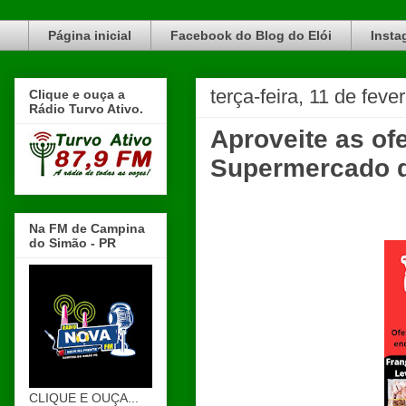
Blog do Elói Turvo e região, faça do nosso Blog um canal de divulgação. www.blogdoeloi.com.br
Página inicial
Facebook do Blog do Elói
Insta
terça-feira, 11 de feve
Clique e ouça a
Rádio Turvo Ativo.
Aproveite as o
Supermercado d
Na FM de Campina
do Simão - PR
CLIQUE E OUÇA...