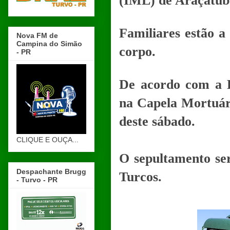
(IML) de Araçatub
Familiares estão a
Nova FM de
Campina do Simão
corpo.
- PR
De acordo com a Fu
na Capela Mortuár
deste sábado.
CLIQUE E OUÇA...
O sepultamento ser
Despachante Brugg
Turcos.
- Turvo - PR