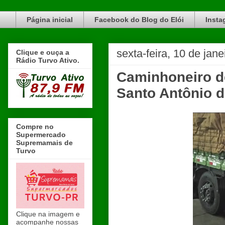
Blog do Elói Turvo e região, faça do nosso Blog um canal de divulgação. www.blogdoeloi.com.br
Página inicial
Facebook do Blog do Elói
Insta
sexta-feira, 10 de jan
Clique e ouça a
Rádio Turvo Ativo.
Caminhoneiro d
Santo Antônio 
Compre no
Supermercado
Supremamais de
Turvo
Clique na imagem e
acompanhe nossas