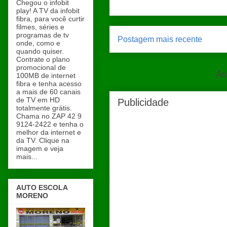
Chegou o infobit
play! A TV da infobit
fibra, para você curtir
filmes, séries e
programas de tv
Postagem mais recente
onde, como e
quando quiser.
Contrate o plano
promocional de
As
100MB de internet
fibra e tenha acesso
a mais de 60 canais
de TV em HD
Publicidade
totalmente grátis.
Chama no ZAP 42 9
9124-2422 e tenha o
melhor da internet e
da TV. Clique na
imagem e veja
mais...
AUTO ESCOLA
MORENO