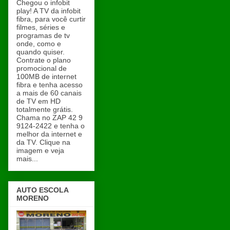
Chegou o infobit
play! A TV da infobit
fibra, para você curtir
filmes, séries e
programas de tv
onde, como e
quando quiser.
Contrate o plano
promocional de
100MB de internet
fibra e tenha acesso
a mais de 60 canais
de TV em HD
totalmente grátis.
Chama no ZAP 42 9
9124-2422 e tenha o
melhor da internet e
da TV. Clique na
imagem e veja
mais...
AUTO ESCOLA
MORENO