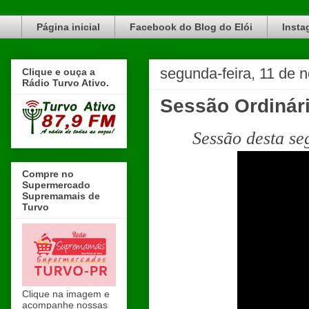
Blog do Elói Turvo e região, faça do nosso Blog um canal de divulgação. www.blogdoeloi.com.br
Página inicial
Facebook do Blog do Elói
Insta
segunda-feira, 11 de
Clique e ouça a
Rádio Turvo Ativo.
Sessão Ordinár
Sessão desta se
Compre no
Supermercado
Supremamais de
Turvo
Clique na imagem e
acompanhe nossas