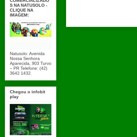
COMERCIALIZADO
S NA NATUSOLO -
CLIQUE NA
IMAGEM:
Natusolo: Avenida
Nossa Senhora
Aparecida, 903 Turvo
– PR Telefone: (42)
3642 1432.
Chegou o infobit
play