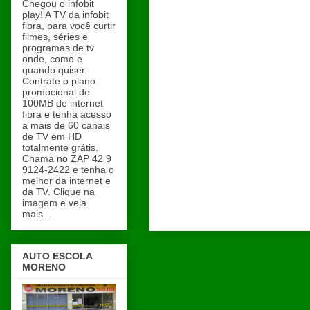
Chegou o infobit
play! A TV da infobit
fibra, para você curtir
filmes, séries e
programas de tv
onde, como e
quando quiser.
Contrate o plano
promocional de
100MB de internet
fibra e tenha acesso
a mais de 60 canais
de TV em HD
totalmente grátis.
Chama no ZAP 42 9
9124-2422 e tenha o
melhor da internet e
da TV. Clique na
imagem e veja
mais...
AUTO ESCOLA
MORENO